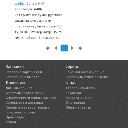
цифр: 15, 25 мм)
Код товара:
47087
Содержит все буквы русского
алфавита, цифры, знаки
препинания., Размер букв - 10,
15, 20 мм., Размер цифр - 15, 25
мм., В наборе - 5 трафаретов.
1
Заправка
Сервис
Заправка картриджей
Ремонт и обслуживание
Заправка на выезде
Проверить статус ремонта
Клиентам
О нас
Личный кабинет
Адреса и контакты
Оплатить заказ онлайн
Вакансии
Оформление и оплата заказов
Новости и акции
Самовывоз и доставка
О компании
Гарантия и возврат товара
Обратная связь
Бонусная система
Промокоды
Статьи