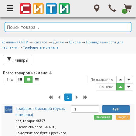
0
Компания СИТИ
→
Каталог
→
Детям
→
Школа
→
Принадлежности для
черчения
→
Трафареты и лекала
Фильтры
Всего товаров найдено:
4
Вид
По названию
По цене
1
Трафарет большой (буквы
49
и цифры)
На складе
Бонус: 5
Код товара:
46397
Высота символа - 20 мм.,
Содержит все буквы русского