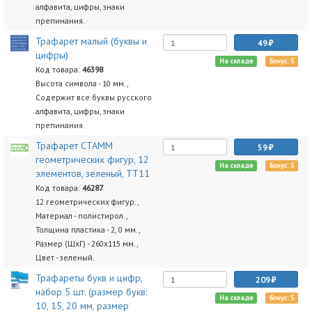
алфавита, цифры, знаки
препинания.
Трафарет малый (буквы и
49
цифры)
На складе
Бонус: 5
Код товара:
46398
Высота символа - 10 мм.,
Содержит все буквы русского
алфавита, цифры, знаки
препинания.
Трафарет СТАММ
59
геометрических фигур, 12
На складе
Бонус: 5
элементов, зеленый, ТТ11
Код товара:
46287
12 геометрических фигур.,
Материал - полистирол.,
Толщина пластика - 2, 0 мм.,
Размер (ШхГ) - 260х115 мм.,
Цвет - зеленый.
Трафареты букв и цифр,
209
набор 5 шт. (размер букв:
На складе
Бонус: 5
10, 15, 20 мм, размер