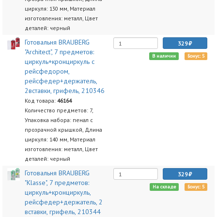
циркуля: 130 мм, Материал
изготовления: металл, Цвет
деталей: черный
Готовальня BRAUBERG
329
"Architect", 7 предметов:
В наличии
Бонус: 5
циркуль+кронциркуль с
рейсфедором,
рейсфедер+держатель,
2вставки, грифель, 210346
Код товара:
46164
Количество предметов: 7,
Упаковка набора: пенал с
прозрачной крышкой, Длина
циркуля: 140 мм, Материал
изготовления: металл, Цвет
деталей: черный
Готовальня BRAUBERG
329
"Klasse", 7 предметов:
На складе
Бонус: 5
циркуль+кронциркуль,
рейсфедер+держатель, 2
вставки, грифель, 210344