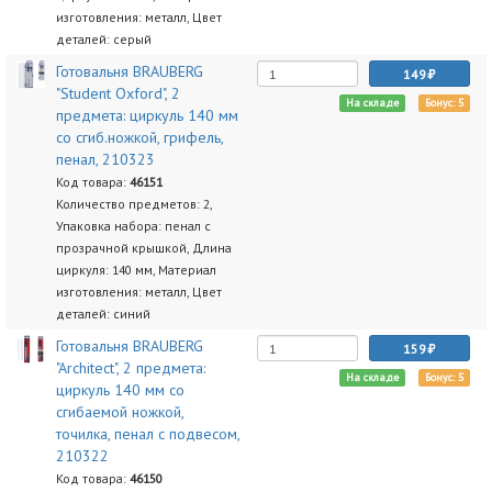
изготовления: металл, Цвет
деталей: серый
Готовальня BRAUBERG
149
"Student Oxford", 2
На складе
Бонус: 5
предмета: циркуль 140 мм
со сгиб.ножкой, грифель,
пенал, 210323
Код товара:
46151
Количество предметов: 2,
Упаковка набора: пенал с
прозрачной крышкой, Длина
циркуля: 140 мм, Материал
изготовления: металл, Цвет
деталей: синий
Готовальня BRAUBERG
159
"Architect", 2 предмета:
На складе
Бонус: 5
циркуль 140 мм со
сгибаемой ножкой,
точилка, пенал с подвесом,
210322
Код товара:
46150