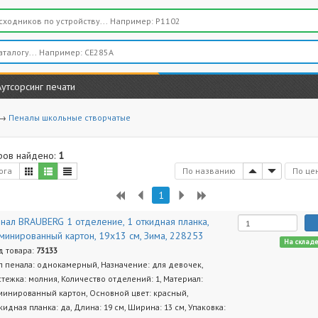
Аутсорсинг печати
→
Пеналы школьные створчатые
ров найдено:
1
ога
По названию
По це
1
нал BRAUBERG 1 отделение, 1 откидная планка,
минированный картон, 19х13 см, Зима, 228253
На склад
д товара:
73133
п пенала: однокамерный, Назначение: для девочек,
стежка: молния, Количество отделений: 1, Материал:
минированный картон, Основной цвет: красный,
кидная планка: да, Длина: 19 см, Ширина: 13 см, Упаковка: