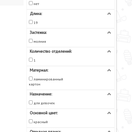
нет
Длина:
19
Застежка:
молния
Количество отделений:
1
Материал:
ламинированный
картон
Назначение:
для девочек
Основной цвет:
красный
Откидная планка: