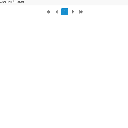
озрачный пакет
1