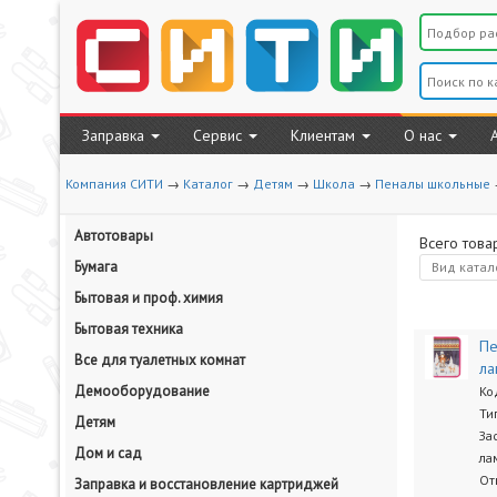
Заправка
Сервис
Клиентам
О нас
Компания СИТИ
→
Каталог
→
Детям
→
Школа
→
Пеналы школьные
Автотовары
Всего това
Бумага
Вид
катал
Бытовая и проф. химия
Бытовая техника
Пе
Все для туалетных комнат
ла
Демооборудование
Ко
Ти
Детям
За
Дом и сад
ла
От
Заправка и восстановление картриджей