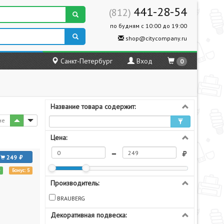
441-28-54
(812)
по будням с 10:00 до 19:00
shop@citycompany.ru
Санкт-Петербург
Вход
0
Название товара содержит:
не
Цена:
249
е
Бонус: 5
Производитель:
BRAUBERG
Декоративная подвеска: