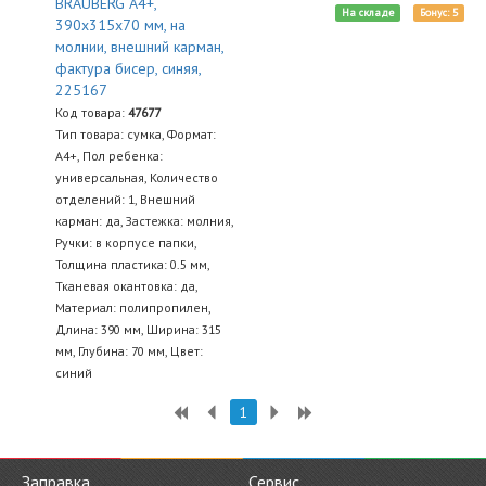
BRAUBERG А4+,
На складе
Бонус: 5
390х315х70 мм, на
молнии, внешний карман,
фактура бисер, синяя,
225167
Код товара:
47677
Тип товара: сумка, Формат:
А4+, Пол ребенка:
универсальная, Количество
отделений: 1, Внешний
карман: да, Застежка: молния,
Ручки: в корпусе папки,
Толщина пластика: 0.5 мм,
Тканевая окантовка: да,
Материал: полипропилен,
Длина: 390 мм, Ширина: 315
мм, Глубина: 70 мм, Цвет:
синий
1
Заправка
Сервис