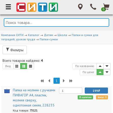
0
Компания СИТИ
→
Каталог
→
Детям
→
Школа
→
Папки и сумки для
тетрадей, уроков труда
→
Папки-сумки
Фильтры
Всего товаров найдено:
4
Вид
По названию
По цене
1
Папка на молнии с ручками
199
ПИФАГОР А4, пластик,
В наличии
Бонус: 5
молния сверху,
однотонная синяя, 228235
Код товара:
73121