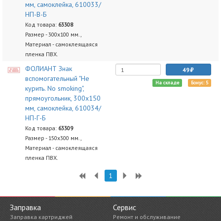
мм, самоклейка, 610033/
НП-В-Б
Код товара:
63308
Размер - 300х100 мм.,
Материал - самоклеящаяся
пленка ПВХ.
ФОЛИАНТ Знак
49
вспомогательный "Не
На складе
Бонус: 5
курить. No smoking",
прямоугольник, 300х150
мм, самоклейка, 610034/
НП-Г-Б
Код товара:
63309
Размер - 150х300 мм.,
Материал - самоклеящаяся
пленка ПВХ.
1
Заправка
Сервис
Заправка картриджей
Ремонт и обслуживание