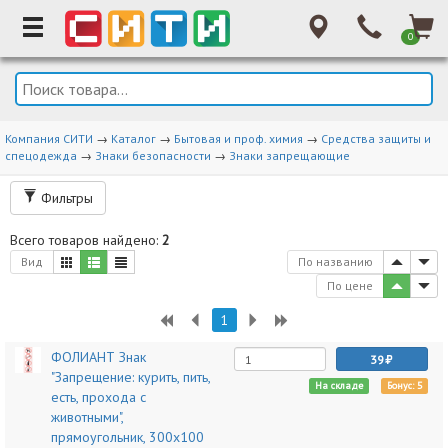
0
Компания СИТИ
→
Каталог
→
Бытовая и проф. химия
→
Средства защиты и
спецодежда
→
Знаки безопасности
→
Знаки запрещающие
Фильтры
Всего товаров найдено:
2
Вид
По названию
По цене
1
ФОЛИАНТ Знак
39
"Запрещение: курить, пить,
На складе
Бонус: 5
есть, прохода с
животными",
прямоугольник, 300х100