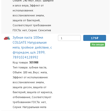
Объём: 240 мл/г, Вкус: шалфей
и алоэ вера, Эффект от
использования:
восстановление эмали,
защита от бактерий,
Соответствует требованиям
ГОСТа: нет, Серия: Сенситив
Зубная паста 100мл
179
COLGATE Натуральная
На складе
мята, тройное действие, с
фторидом, ш/к 2899,
7891024128992
Код товара:
305988
Тип товара: зубная паста,
Объём: 100 мл, Вкус: мята,
Эффект от использования:
восстановление эмали,
защита десен, защита от
бактерий, защита от кариеса,
отбеливание, Соответствует
требованиям ГОСТа: нет,
Серия: Натуральная мята