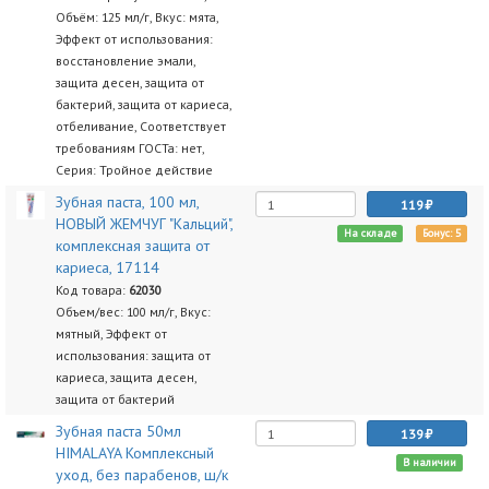
Объём: 125 мл/г, Вкус: мята,
Эффект от использования:
восстановление эмали,
защита десен, защита от
бактерий, защита от кариеса,
отбеливание, Соответствует
требованиям ГОСТа: нет,
Серия: Тройное действие
Зубная паста, 100 мл,
119
НОВЫЙ ЖЕМЧУГ "Кальций",
На складе
Бонус: 5
комплексная защита от
кариеса, 17114
Код товара:
62030
Объем/вес: 100 мл/г, Вкус:
мятный, Эффект от
использования: защита от
кариеса, защита десен,
защита от бактерий
Зубная паста 50мл
139
HIMALAYA Комплексный
В наличии
уход, без парабенов, ш/к