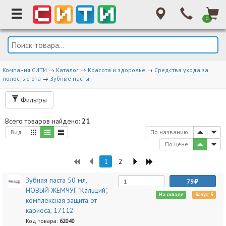
0
Компания СИТИ
→
Каталог
→
Красота и здоровье
→
Средства ухода за
полостью рта
→
Зубные пасты
Фильтры
Всего товаров найдено:
21
Вид
По названию
По цене
1
2
Зубная паста 50 мл,
79
НОВЫЙ ЖЕМЧУГ "Кальций",
На складе
Бонус: 5
комплексная защита от
кариеса, 17112
Код товара:
62040