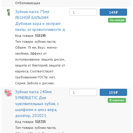
Отбеливающая
Зубная паста 75мл
149
ЛЕСНОЙ БАЛЬЗАМ
На складе
Дубовая кора и экстракт
пихты, от кровоточивости д
Код товара:
315193
Тип товара: зубная паста,
Объём: 75 мл, Вкус: мятно-
хвойная, Эффект от
использования: защита десен,
защита от бактерий, защита от
кариеса, Соответствует
требованиям ГОСТа: нет,
Серия: Забота о деснах
Зубная паста 240мл
159
SYNERGETIC Для
В наличии
чувствительных зубов, с
шалфеем и алоэ вера,
дозатор, 201021
Код товара:
315725
Тип товара: зубная паста,