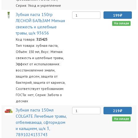
Серия: Уход и укрепление
Зубная паста 150гр
199
ЛЕСНОЙ БАЛЬЗАМ Мятная
На складе
свежесть и целебные
травы, ш/к 93656
Код товара:
315425
Тип товара: зубная паста,
Объём: 150 мл, Вкус: Мятная
свежесть и целебные травы,
Эффект от использования:
восстановление эмали,
защита десен, защита от
бактерий, защита от кариеса,
Соответствует требованиям
ГОСТа: нет, Серия: Забота о
деснах
Зубная паста 150мл
219
COLGATE Лечебные травы,
На складе
отбеливающа, сфторидом
и кальцием, ш/к 3,
7891024133743