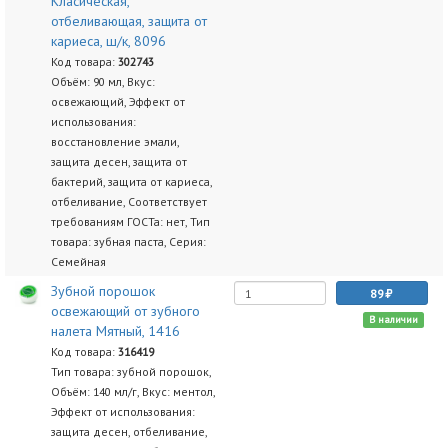
Класическая,
отбеливающая, защита от
кариеса, ш/к, 8096
Код товара:
302743
Объём: 90 мл, Вкус:
освежающий, Эффект от
использования:
восстановление эмали,
защита десен, защита от
бактерий, защита от кариеса,
отбеливание, Соответствует
требованиям ГОСТа: нет, Тип
товара: зубная паста, Серия:
Семейная
Зубной порошок
89
освежающий от зубного
В наличии
налета Мятный, 1416
Код товара:
316419
Тип товара: зубной порошок,
Объём: 140 мл/г, Вкус: ментол,
Эффект от использования:
защита десен, отбеливание,