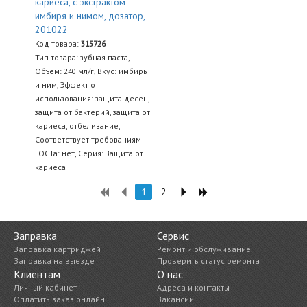
кариеса, с экстрактом
имбиря и нимом, дозатор,
201022
Код товара:
315726
Тип товара: зубная паста,
Объём: 240 мл/г, Вкус: имбирь
и ним, Эффект от
использования: защита десен,
защита от бактерий, защита от
кариеса, отбеливание,
Соответствует требованиям
ГОСТа: нет, Серия: Защита от
кариеса
1
2
Заправка
Сервис
Заправка картриджей
Ремонт и обслуживание
Заправка на выезде
Проверить статус ремонта
Клиентам
О нас
Личный кабинет
Адреса и контакты
Оплатить заказ онлайн
Вакансии