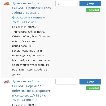
Зубная паста 100мл
179
COLGATE Прополис и алоэ,
На складе
забота о деснах, с
фторидом и кальцием,,
7891024131411
Код товара:
305987
Тип товара: зубная паста,
Объём: 100 мл, Вкус: Прополис
и Алоэ, Эффект от
использования:
восстановление эмали,
защита десен, защита от
бактерий, защита от кариеса,
Соответствует требованиям
ГОСТа: нет, Серия: Забота о
деснах
Зубная паста 100мл
189
COLGATE Бережное
На складе
отбеливание, с фторидом
и кальцием, ш/к 88279,
7891024188279
Код товара:
305983