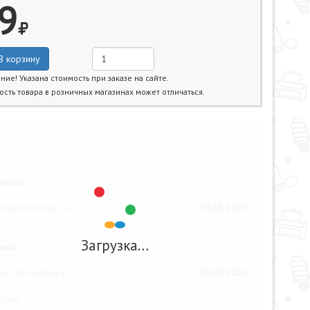
9
В корзину
ние! Указана стоимость при заказе на сайте.
ость товара в розничных магазинах может отличаться.
жайшие даты получения товара:
ывоз:
еркасский пр., д. 1
14.08.2026
Загрузка…
вка:
нкт-Петербургу
15.08.2026
оскве