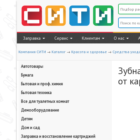
Заправка
Сервис
Клиентам
О нас
Компания СИТИ
→
Каталог
→
Красота и здоровье
→
Средства ухода
Автотовары
Зубн
Бумага
от ка
Бытовая и проф. химия
Бытовая техника
Все для туалетных комнат
Демооборудование
Детям
Дом и сад
Заправка и восстановление картриджей