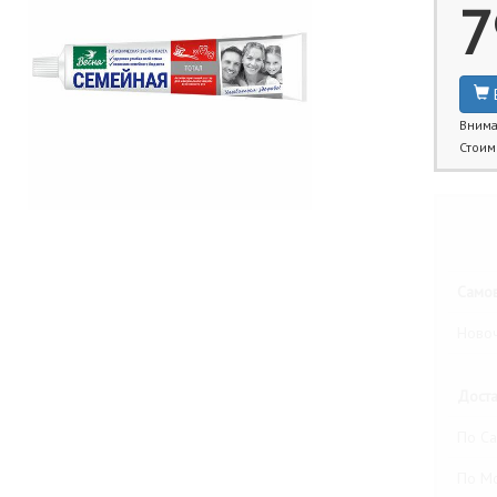
7
Внима
Стоим
Бли
Самов
Новоч
Доста
По Са
По М