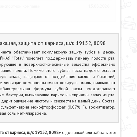
анспортной компании
15.08.2026
ающая, защита от кариеса, ш/к 19152, 8098
онента обеспечивает комплексную защиту зубов и десен,
НАЯ "Total" помогает поддерживать гигиену полости рта.
улирующие и поверхностно-активные вещества эффективно
ание налета. Помимо этого зубная паста надолго оставит
ую эмаль, защищают от воздействия кислот и бактерий,
е чистящие компоненты мягко полируют эмаль, очищают от
тибактериальная формула зубной пасты предотвращает
ые бактерии, вызывающие кариес и неприятны запах из рта.
 дарит ощущение чистоты и свежести на целый день. Состав:
лсульфат,натрия монофторфосфат (0,07% F), ароматизатор,
вая соль метилпарабена.
та от кариеса, ш/к 19152, 8098»
с доставкой или забрать этот