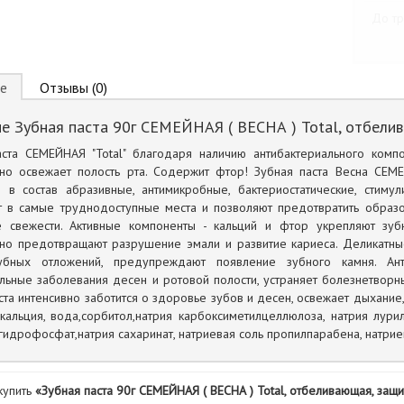
До тр
е
Отзывы (0)
е Зубная паста 90г СЕМЕЙНАЯ ( ВЕСНА ) Total, отбелив
аста СЕМЕЙНАЯ "Total" благодаря наличию антибактериального комп
но освежает полость рта. Содержит фтор! Зубная паста Весна СЕМЕЙ
 в состав абразивные, антимикробные, бактериостатические, стим
 в самые труднодоступные места и позволяют предотвратить образов
 свежести. Активные компоненты - кальций и фтор укрепляют зубн
но предотвращают разрушение эмали и развитие кариеса. Деликатны
убных отложений, предупреждают появление зубного камня. Ан
льные заболевания десен и ротовой полости, устраняет болезнетворн
ста интенсивно заботится о здоровье зубов и десен, освежает дыхание,
кальция, вода,сорбитол,натрия карбоксиметилцеллюлоза, натрия лури
гидрофосфат,натрия сахаринат, натриевая соль пропилпарабена, натрие
купить
«Зубная паста 90г СЕМЕЙНАЯ ( ВЕСНА ) Total, отбеливающая, защи