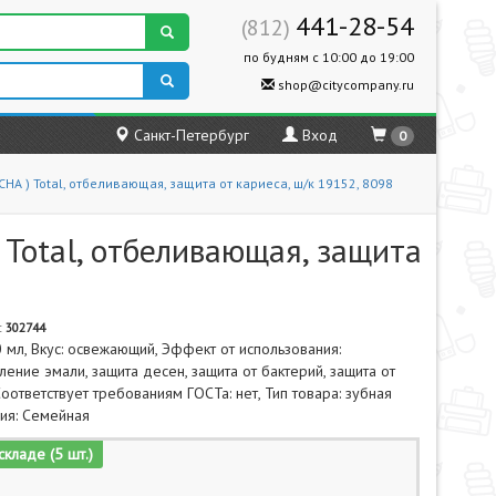
441-28-54
(812)
по будням с 10:00 до 19:00
shop@citycompany.ru
Санкт-Петербург
Вход
0
СНА ) Total, отбеливающая, защита от кариеса, ш/к 19152, 8098
Total, отбеливающая, защита
:
302744
 мл, Вкус: освежающий, Эффект от использования:
ление эмали, защита десен, защита от бактерий, защита от
Соответствует требованиям ГОСТа: нет, Тип товара: зубная
рия: Семейная
складе (5 шт.)