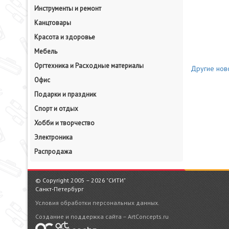
Инструменты и ремонт
Канцтовары
Красота и здоровье
Мебель
Оргтехника и Расходные материалы
Другие ново
Офис
Подарки и праздник
Спорт и отдых
Хобби и творчество
Электроника
Распродажа
© Copyright 2005 – 2026 "СИТИ"
Санкт-Петербург
Условия обработки персональных данных.
Создание и поддержка сайта – ArtConcepts.ru