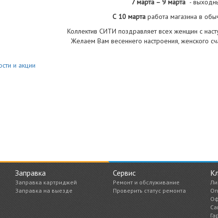
7 марта – 9 марта
- выходн
С 10 марта
работа магазина в обы
Коллектив СИТИ поздравляет всех женщин с нас
Желаем Вам весеннего настроения, женского сча
сти и акции
Заправка
Сервис
К
Заправка картриджей
Ремонт и обслуживание
Ли
Заправка на выезде
Проверить статус ремонта
Оп
Оф
Са
Га