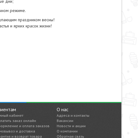
ые дни;
чном режиме.
тупающим праздником весны!
стья и ярких красок жизни!
лиентам
О нас
чный кабинет
Адреса и контакты
латить заказ онлайн
Вакансии
ормление и оплата заказов
Новости и акции
мовывоз и доставка
О компании
рантия и возврат товара
Обратная связь