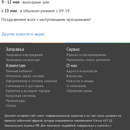
9 - 12 мая
-
выходные дни.
с 13 мая
- в обычном режиме с 09-19
Поздравляем всех с наступающими праздниками!
Другие новости и акции
Заправка
Сервис
Заправка картриджей
Ремонт и обслуживание
Заправка на выезде
Проверить статус ремонта
Клиентам
О нас
Личный кабинет
Адреса и контакты
Оплатить заказ онлайн
Вакансии
Оформление и оплата заказов
Новости и акции
Самовывоз и доставка
О компании
Гарантия и возврат товара
Обратная связь
Бонусная система
Промокоды
Статьи
Данный интернет-сайт носит информационный характер и ни при каких условиях не
является публичной офертой, которая определяется положениями Статьи 437 (2)
Гражданского кодекса РФ. Для получения подробной информации о наличии и