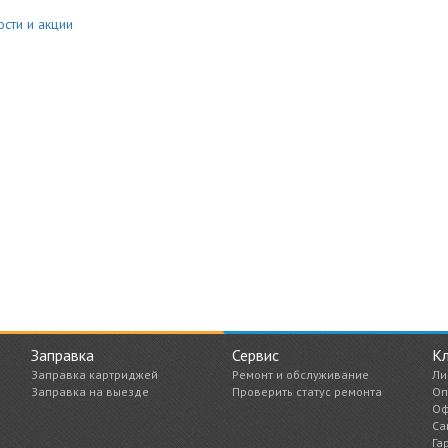
сти и акции
Заправка
Сервис
К
Заправка картриджей
Ремонт и обслуживание
Ли
Заправка на выезде
Проверить статус ремонта
Оп
Оф
Са
Га