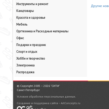
Инструменты и ремонт
Другие ново
Канцтовары
Красота и здоровье
Мебель
Оргтехника и Расходные материалы
Офис
Подарки и праздник
Спорт и отдых
Хобби и творчество
Электроника
Распродажа
© Copyright 2005 – 2026 "СИТИ"
Санкт-Петербург
Условия обработки персональных данных.
Создание и поддержка сайта – ArtConcepts.ru