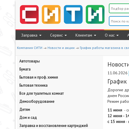
Заправка
Сервис
Клиентам
О нас
Компания СИТИ
→
Новости и акции
→
График работы магазина в св
Автотовары
Новости
Бумага
11.06.2026
Бытовая и проф. химия
График 
Бытовая техника
Дорогие др
Все для туалетных комнат
днем Росси
Режим рабо
Демооборудование
Детям
11 июня
- с
12 июня - 1
Дом и сад
с 15 июня
-
Заправка и восстановление картриджей