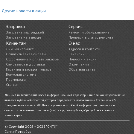
Другие новости и акции
Заправка
Сервис
Заправка картриджей
Ремонт и обслуживание
Заправка на выезде
Проверить статус ремонта
Клиентам
О нас
Личный кабинет
Адреса и контакты
Оплатить заказ онлайн
Вакансии
Оформление и оплата заказов
Новости и акции
Самовывоз и доставка
О компании
Гарантия и возврат товара
Обратная связь
Бонусная система
Промокоды
Статьи
Данный интернет-сайт носит информационный характер и ни при каких условиях не
является публичной офертой, которая определяется положениями Статьи 437 (2)
Гражданского кодекса РФ. Для получения подробной информации о наличии и
стоимости указанных товаров и (или) услуг, пожалуйста, обращайтесь к нашим
менеджерам.
© Copyright 2005 – 2026 "СИТИ"
Санкт-Петербург