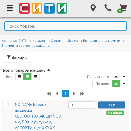
0
Компания СИТИ
→
Каталог
→
Детям
→
Школа
→
Рюкзаки, ранцы, сумки
→
Элементы светоотражающие
Фильтры
Всего товаров найдено:
4
Вид
По названию
По цене
1
NO NAME Брелок-
79
подвеска
На складе
СВЕТООТРАЖАЮЩИЙ, 50
мм, ПВХ, с рисунком,
АССОРТИ, ш/к ХХХХХ