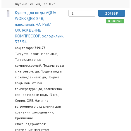
Глубина: 305 мм, Вес: 8 кг
Кулер для воды AQUA
20499
WORK QRB-84B,
В наличии
напольный, НАГРЕВ/
ОХЛАЖДЕНИЕ
КОМПРЕССОР, холодильни,
33354
Код товара:
319177
Тип установки: напольный,
Тип охлаждения:
компрессорный, Подача воды
с нагревом: да, Подача воды
с охлаждением: да, Подача
воды комнатной
температуры: да, Количество
кранов подачи воды: 3 шт. ,
Серия: QRB, Наличие
встроенного отделения для
хранения: холодильник,
Крепление
стаканодержателя:
крепление магнитом,