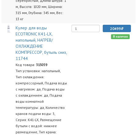
серебристый, Длина шнура: 1
м, Высота: 1020 мм, Ширина:
315 мм, Глубина: 345 мм, Вес:
13 кг
Кулер для воды
20499
ECOTRONIC K41-LX,
В наличии
напольный, НАГРЕВ/
ОХЛАЖДЕНИЕ
КОМПРЕССОР, бутыль сниз,
11744
Код товара:
315059
Тип установки: напольный,
Тип охлаждения:
компрессорный, Подача воды
с нагревом: да, Подача воды
с охлаждением: да, Подача
воды комнатной
температуры: да, Количество
кранов подачи воды: 3,
Серия: K41-LX, Размещение
бутыли с водой: нижнее
размещение, Тип крана: