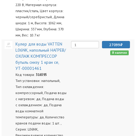
220 В, Материал корпуса:
пластик/сталь, Цвет корпуса:
черный/серебристый, Длина
шнура: 1 м, Высота: 1062 мм,
Ширина: 337 мм, Глубина: 370
мм, Вес: 10.7 кг
Кулер для воды VATTEN
27099
L06NK, напольный НАГРЕВ/
В наличии
ОХЛАЖ КОМПРЕССОР
бутыль снизу 1 кран се,
УТ-00001461
Код товара:
316595
Тип установки: напольный,
Тип охлаждения:
компрессорный, Подача воды
с нагревом: да, Подача воды
с охлаждением: да, Подача
воды комнатной
температуры: да, Количество
кранов подачи воды: 1 шт. ,
Серия: L06NK,
Рекомендуемое количество