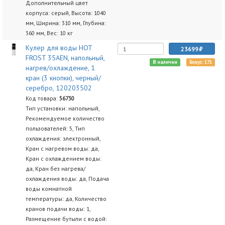
Дополнительный цвет
корпуса: серый, Высота: 1040
мм, Ширина: 310 мм, Глубина:
360 мм, Вес: 10 кг
Кулер для воды HOT
23699
FROST 35AEN, напольный,
В наличии
Бонус: 171
нагрев/охлаждение, 1
кран (3 кнопки), черный/
серебро, 120203502
Код товара:
56730
Тип установки: напольный,
Рекомендуемое количество
пользователей: 5, Тип
охлаждения: электронный,
Кран с нагревом воды: да,
Кран с охлаждением воды:
да, Кран без нагрева/
охлаждения воды: да, Подача
воды комнатной
температуры: да, Количество
кранов подачи воды: 1,
Размещение бутыли с водой: