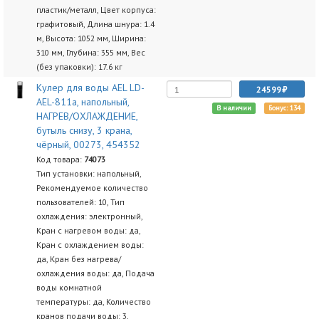
пластик/металл, Цвет корпуса:
графитовый, Длина шнура: 1.4
м, Высота: 1052 мм, Ширина:
310 мм, Глубина: 355 мм, Вес
(без упаковки): 17.6 кг
Кулер для воды AEL LD-
24599
AEL-811a, напольный,
В наличии
Бонус: 134
НАГРЕВ/ОХЛАЖДЕНИЕ,
бутыль снизу, 3 крана,
чёрный, 00273, 454352
Код товара:
74073
Тип установки: напольный,
Рекомендуемое количество
пользователей: 10, Тип
охлаждения: электронный,
Кран с нагревом воды: да,
Кран с охлаждением воды:
да, Кран без нагрева/
охлаждения воды: да, Подача
воды комнатной
температуры: да, Количество
кранов подачи воды: 3,