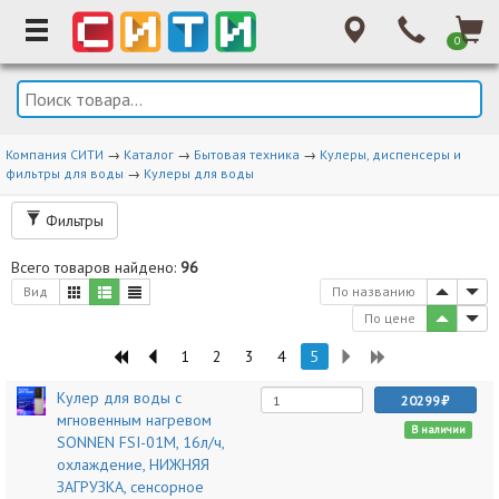
0
Компания СИТИ
→
Каталог
→
Бытовая техника
→
Кулеры, диспенсеры и
фильтры для воды
→
Кулеры для воды
Фильтры
Всего товаров найдено:
96
Вид
По названию
По цене
1
2
3
4
5
Кулер для воды с
20299
мгновенным нагревом
В наличии
SONNEN FSI-01M, 16л/ч,
охлаждение, НИЖНЯЯ
ЗАГРУЗКА, сенсорное