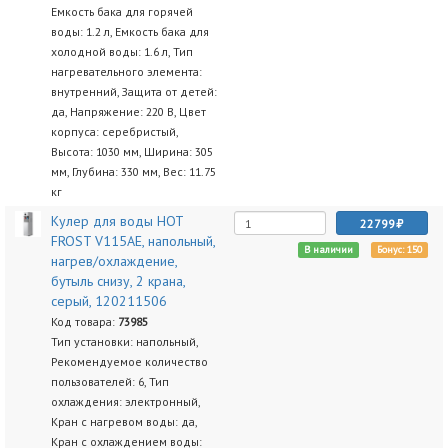
Емкость бака для горячей
воды: 1.2 л, Емкость бака для
холодной воды: 1.6 л, Тип
нагревательного элемента:
внутренний, Защита от детей:
да, Напряжение: 220 В, Цвет
корпуса: серебристый,
Высота: 1030 мм, Ширина: 305
мм, Глубина: 330 мм, Вес: 11.75
кг
Кулер для воды HOT
22799
FROST V115АЕ, напольный,
В наличии
Бонус: 150
нагрев/охлаждение,
бутыль снизу, 2 крана,
серый, 120211506
Код товара:
73985
Тип установки: напольный,
Рекомендуемое количество
пользователей: 6, Тип
охлаждения: электронный,
Кран с нагревом воды: да,
Кран с охлаждением воды: