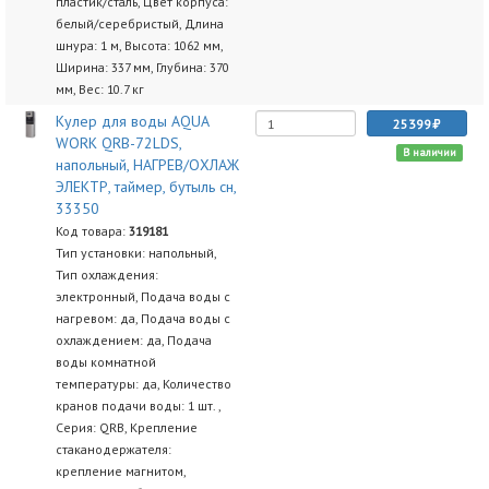
пластик/сталь, Цвет корпуса:
белый/серебристый, Длина
шнура: 1 м, Высота: 1062 мм,
Ширина: 337 мм, Глубина: 370
мм, Вес: 10.7 кг
Кулер для воды AQUA
25399
WORK QRB-72LDS,
В наличии
напольный, НАГРЕВ/ОХЛАЖ
ЭЛЕКТР, таймер, бутыль сн,
33350
Код товара:
319181
Тип установки: напольный,
Тип охлаждения:
электронный, Подача воды с
нагревом: да, Подача воды с
охлаждением: да, Подача
воды комнатной
температуры: да, Количество
кранов подачи воды: 1 шт. ,
Серия: QRB, Крепление
стаканодержателя:
крепление магнитом,