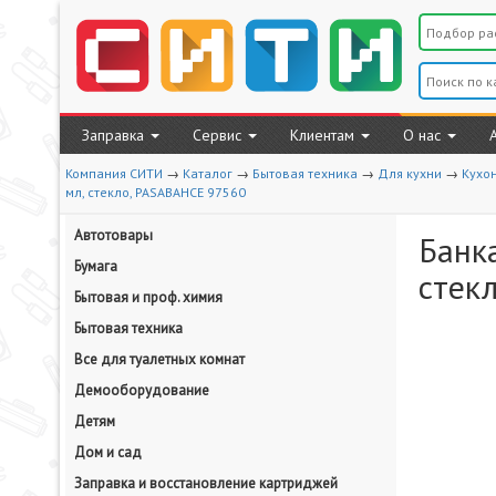
Заправка
Сервис
Клиентам
О нас
Компания СИТИ
→
Каталог
→
Бытовая техника
→
Для кухни
→
Кухо
мл, стекло, PASABAHCE 97560
Автотовары
Банка
Бумага
стек
Бытовая и проф. химия
Бытовая техника
Все для туалетных комнат
Демооборудование
Детям
Дом и сад
Заправка и восстановление картриджей