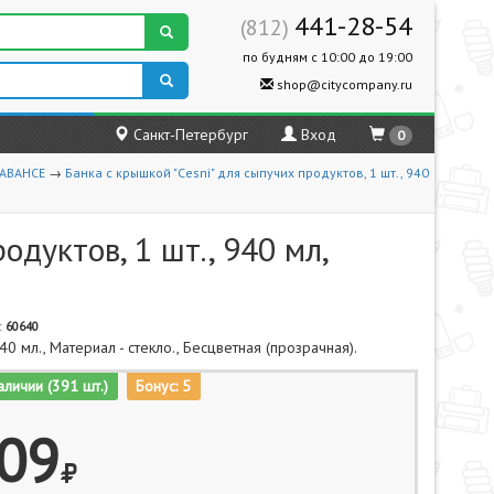
441-28-54
(812)
по будням с 10:00 до 19:00
shop@citycompany.ru
Санкт-Петербург
Вход
0
ABAHCE
→
Банка с крышкой "Cesni" для сыпучих продуктов, 1 шт., 940
одуктов, 1 шт., 940 мл,
:
60640
40 мл., Материал - стекло., Бесцветная (прозрачная).
аличии (391 шт.)
Бонус: 5
09