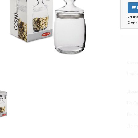
Внима
Стоим
Бли
Самов
Новоч
Доста
По Са
По М
До тр