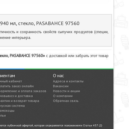
, 940 мл, стекло, PASABAHCE 97560
ичность и сохранность свойств сыпучих продуктов (специи,
лнение интерьера.
 стекло, PASABAHCE 97560»
с доставкой или забрать этот товар
лиентам
О нас
чный кабинет
Адреса и контакты
латить заказ онлайн
Вакансии
ормление и оплата заказов
Новости и акции
мовывоз и доставка
О компании
рантия и возврат товара
Обратная связь
нусная система
омокоды
атьи
тся публичной офертой, которая определяется положениями Статьи 437 (2)