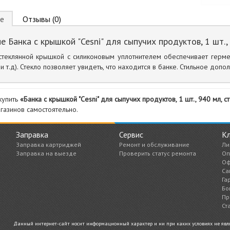
е
Отзывы (0)
е Банка с крышкой "Cesni" для сыпучих продуктов, 1 шт.
стеклянной крышкой с силиконовым уплотнителем обеспечивает гермет
 и т.д). Стекло позволяет увидеть, что находится в банке. Стильное допо
купить
«Банка с крышкой "Cesni" для сыпучих продуктов, 1 шт., 940 мл,
газинов самостоятельно.
Заправка
Сервис
К
Заправка картриджей
Ремонт и обслуживание
Ли
Заправка на выезде
Проверить статус ремонта
Оп
Оф
Са
Га
Бо
Пр
Ст
Данный интернет-сайт носит информационный характер и ни при каких условиях не являе