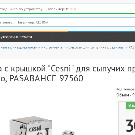
Аутсорсинг печати
нные принадлежности и инструменты
→
Емкости для сыпучих продуктов
→
PAS
 с крышкой "Cesni" для сыпучих пр
ло, PASABAHCE 97560
Код товара
Объем - 9
В н
3