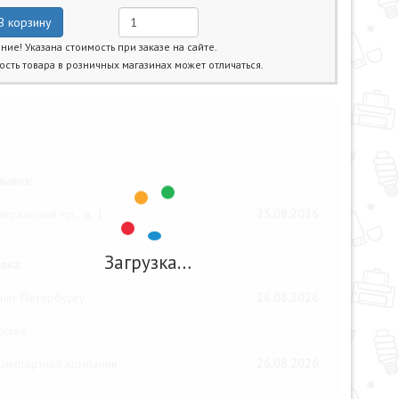
В корзину
ние! Указана стоимость при заказе на сайте.
ость товара в розничных магазинах может отличаться.
жайшие даты получения товара:
ывоз:
еркасский пр., д. 1
25.08.2026
Загрузка…
вка:
нкт-Петербургу
26.08.2026
оскве
анспортной компании
26.08.2026