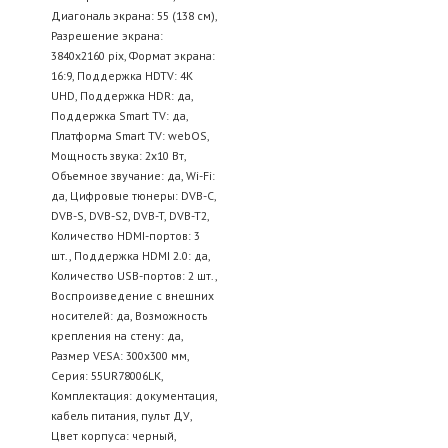
Диагональ экрана: 55 (138 см),
Разрешение экрана:
3840х2160 pix, Формат экрана:
16:9, Поддержка HDTV: 4K
UHD, Поддержка HDR: да,
Поддержка Smart TV: да,
Платформа Smart TV: webOS,
Мощность звука: 2х10 Вт,
Объемное звучание: да, Wi-Fi:
да, Цифровые тюнеры: DVB-C,
DVB-S, DVB-S2, DVB-T, DVB-T2,
Количество HDMI-портов: 3
шт., Поддержка HDMI 2.0: да,
Количество USB-портов: 2 шт.,
Воспроизведение с внешних
носителей: да, Возможность
крепления на стену: да,
Размер VESA: 300x300 мм,
Серия: 55UR78006LK,
Комплектация: документация,
кабель питания, пульт ДУ,
Цвет корпуса: черный,