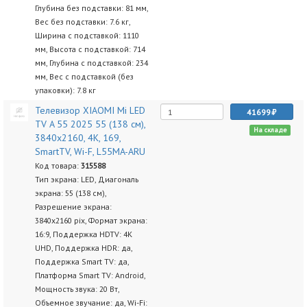
Глубина без подставки: 81 мм,
Вес без подставки: 7.6 кг,
Ширина с подставкой: 1110
мм, Высота с подставкой: 714
мм, Глубина с подставкой: 234
мм, Вес с подставкой (без
упаковки): 7.8 кг
Телевизор XIAOMI Mi LED
41699
TV A 55 2025 55 (138 см),
На складе
3840x2160, 4K, 169,
SmartTV, Wi-F, L55MA-ARU
Код товара:
315588
Тип экрана: LED, Диагональ
экрана: 55 (138 см),
Разрешение экрана:
3840x2160 pix, Формат экрана:
16:9, Поддержка HDTV: 4K
UHD, Поддержка HDR: да,
Поддержка Smart TV: да,
Платформа Smart TV: Android,
Мощность звука: 20 Вт,
Объемное звучание: да, Wi-Fi: