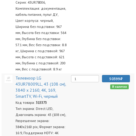
Серия: 43UR78006,
Комплектация: документация,
кабель питания, пульт ДУ,
Цвет корпуса: черный,
Ширина без подставки: 967
мм, Высота без подставки: 564
мм, Глубина без подставки:
57.1 мм, Вес без подставки: 8.8
кг, Ширина с подставкой: 967
мм, Высота с подставкой: 621
мм, Глубина с подставкой: 200
мм, Вес с подставкой: 8.9 кг
Телевизор LG
50399
43UR78009LL, 43 (108 см),
В наличии
3840 x 2160, 4K, 169,
SmartTV, Wi-Fi, черный
Код товара:
315373
Тип экрана: Direct LED,
Диагональ экрана: 43 (108 см),
Разрешение экрана:
3840х2160 pix, Формат экрана:
16:9, Поддержка HDTV: 4K