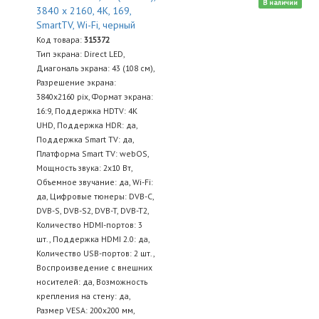
В наличии
3840 x 2160, 4K, 169,
SmartTV, Wi-Fi, черный
Код товара:
315372
Тип экрана: Direct LED,
Диагональ экрана: 43 (108 см),
Разрешение экрана:
3840х2160 pix, Формат экрана:
16:9, Поддержка HDTV: 4K
UHD, Поддержка HDR: да,
Поддержка Smart TV: да,
Платформа Smart TV: webOS,
Мощность звука: 2х10 Вт,
Объемное звучание: да, Wi-Fi:
да, Цифровые тюнеры: DVB-C,
DVB-S, DVB-S2, DVB-T, DVB-T2,
Количество HDMI-портов: 3
шт., Поддержка HDMI 2.0: да,
Количество USB-портов: 2 шт.,
Воспроизведение с внешних
носителей: да, Возможность
крепления на стену: да,
Размер VESA: 200x200 мм,