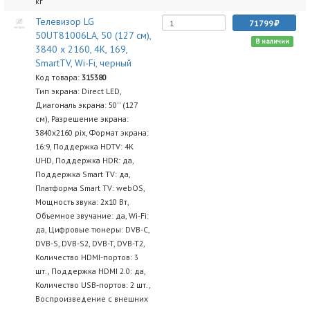
кг
Телевизор LG
71799
50UT81006LA, 50 (127 см),
В наличии
3840 x 2160, 4K, 169,
SmartTV, Wi-Fi, черный
Код товара:
315380
Тип экрана: Direct LED,
Диагональ экрана: 50'' (127
см), Разрешение экрана:
3840х2160 pix, Формат экрана:
16:9, Поддержка HDTV: 4K
UHD, Поддержка HDR: да,
Поддержка Smart TV: да,
Платформа Smart TV: webOS,
Мощность звука: 2х10 Вт,
Объемное звучание: да, Wi-Fi:
да, Цифровые тюнеры: DVB-C,
DVB-S, DVB-S2, DVB-T, DVB-T2,
Количество HDMI-портов: 3
шт., Поддержка HDMI 2.0: да,
Количество USB-портов: 2 шт.,
Воспроизведение с внешних