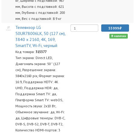
кг, Ширина с подставкой: 967
мм, Высота с подставкой: 621
мм, Глубина с подставкой: 200
мм, Вес с подставкой: 8.9 кг
Телевизор LG
55999
50UR78006LK, 50 (127 см),
В наличии
3840 x 2160, 4K, 169,
SmartTV, Wi-Fi, черный
Код товара:
315377
Тип экрана: Direct LED,
Диагональ экрана: 50'' (127
см), Разрешение экрана:
3840х2160 pix, Формат экрана:
16:9, Поддержка HDTV: 4K
UHD, Поддержка HDR: да,
Поддержка Smart TV: да,
Платформа Smart TV: webOS,
Мощность звука: 2х10 Вт,
Объемное звучание: да, Wi-Fi:
да, Цифровые тюнеры: DVB-C,
DVB-S, DVB-S2, DVB-T, DVB-T2,
Количество HDMI-портов: 3