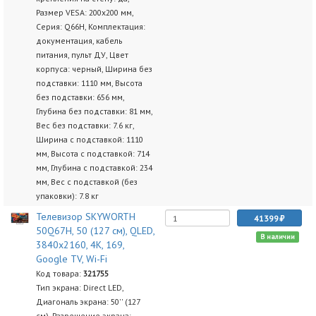
Размер VESA: 200x200 мм,
Серия: Q66H, Комплектация:
документация, кабель
питания, пульт ДУ, Цвет
корпуса: черный, Ширина без
подставки: 1110 мм, Высота
без подставки: 656 мм,
Глубина без подставки: 81 мм,
Вес без подставки: 7.6 кг,
Ширина с подставкой: 1110
мм, Высота с подставкой: 714
мм, Глубина с подставкой: 234
мм, Вес с подставкой (без
упаковки): 7.8 кг
Телевизор SKYWORTH
41399
50Q67H, 50 (127 см), QLED,
В наличии
3840x2160, 4K, 169,
Google TV, Wi-Fi
Код товара:
321755
Тип экрана: Direct LED,
Диагональ экрана: 50'' (127
см), Разрешение экрана: