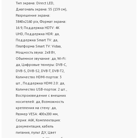
Тип экрана: Direct LED,
Диагональ экрана: 55 (139 см),
Разрешение экрана:
3840х2160 pix, Формат экрана:
16:9, Поддержка HDTV: 4K
UHD, Поддержка HDR: да,
Поддержка Smart TV: да,
Платформа Smart TV: Vidaa,
Мощность звука: 2х8 Вт,
Объемное звучание: да, Wi-Fi:
да, Цифровые тюнеры: DVB-C,
DVB-S, DVB-S2, DVB-T, DVB-T2,
Количество HDMI-портов: 3
шт., Поддержка HDMI 2.0: да,
Количество USB-портов: 2 шт.,
Воспроизведение с внешних
носителей: да, Возможность
крепления на стену: да,
Размер VESA: 400x200 мм,
Серия: A6K, Комплектация:
документация, кабель
питания, пульт ДУ, Цвет