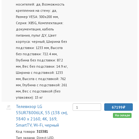
носителей: да, Возможность
крепления на стену: да,
Размер VESA: 300x200 мм,
Серия: X85G, Комплектация:
документация, кабель
питания, пульт ДУ, Цвет
корпуса: черный, Ширина без
подставки: 1233 мм, Высота
без подставки: 722.4 мм,
Глубина без подставки: 87.2
мм, Вес без подставки: 14.9 кг,
Ширина с подставкой: 1233
мм, Высота с подставкой: 762
мм, Глубина с подставкой: 261
мм, Вес с подставкой (без
упаковки): 15 кг
Телевизор LG
67199
55UR78006LK, 55 (138 см),
На складе
3840 x 2160, 4K, 169,
SmartTV, Wi-Fi, черный
Код товара:
315381
Тип экрана: Direct LED,