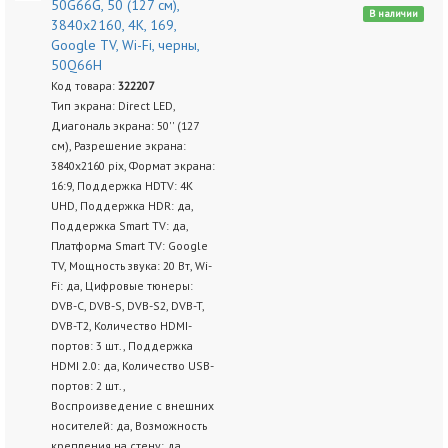
50G66G, 50 (127 см),
В наличии
3840x2160, 4K, 169,
Google TV, Wi-Fi, черны,
50Q66H
Код товара:
322207
Тип экрана: Direct LED,
Диагональ экрана: 50'' (127
см), Разрешение экрана:
3840x2160 pix, Формат экрана:
16:9, Поддержка HDTV: 4K
UHD, Поддержка HDR: да,
Поддержка Smart TV: да,
Платформа Smart TV: Google
TV, Мощность звука: 20 Вт, Wi-
Fi: да, Цифровые тюнеры:
DVB-C, DVB-S, DVB-S2, DVB-T,
DVB-T2, Количество HDMI-
портов: 3 шт., Поддержка
HDMI 2.0: да, Количество USB-
портов: 2 шт.,
Воспроизведение с внешних
носителей: да, Возможность
крепления на стену: да,