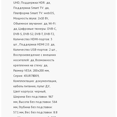
UHD, Поддержка HDR: да,
Поддержка Smart TV: да,
Платформа Smart TV: webOS,
Мощность звука: 2х10 Вт,
Объемное звучание: да, Wi-Fi:
да, Цифровые тюнеры: DVB-C,
DVB-S, DVB-S2, DVB-T, DVB-T2,
Количество HDMI-портов: 3
шт., Поддержка HDMI 2.0: да,
Количество USB-портов: 2 шт.,
Воспроизведение с внешних
носителей: да, Возможность
крепления на стену: да,
Размер VESA: 200x200 мм,
Серия: 43UR78009,
Комплектация: документация,
кабель питания, пульт ДУ,
Цвет корпуса: черный,
Ширина без подставки: 967
мм, Высота без подставки: 564
мм, Глубина без подставки:
57.1 мм, Вес без подставки: 8.8