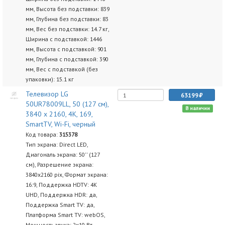
мм, Высота без подставки: 839
мм, Глубина без подставки: 83
мм, Вес без подставки: 14.7 кг,
Ширина с подставкой: 1446
мм, Высота с подставкой: 901
мм, Глубина с подставкой: 390
мм, Вес с подставкой (без
упаковки): 15.1 кг
Телевизор LG
63199
50UR78009LL, 50 (127 см),
В наличии
3840 x 2160, 4K, 169,
SmartTV, Wi-Fi, черный
Код товара:
315378
Тип экрана: Direct LED,
Диагональ экрана: 50'' (127
см), Разрешение экрана:
3840х2160 pix, Формат экрана:
16:9, Поддержка HDTV: 4K
UHD, Поддержка HDR: да,
Поддержка Smart TV: да,
Платформа Smart TV: webOS,
Мощность звука: 2х10 Вт,