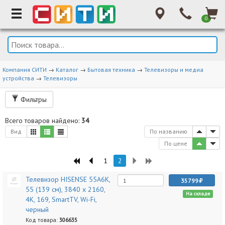
0
Компания СИТИ
→
Каталог
→
Бытовая техника
→
Телевизоры и медиа
устройства
→
Телевизоры
Фильтры
Всего товаров найдено:
34
Вид
По названию
По цене
1
2
Телевизор HISENSE 55A6K,
35799
55 (139 см), 3840 x 2160,
На складе
4K, 169, SmartTV, Wi-Fi,
черный
Код товара:
306635