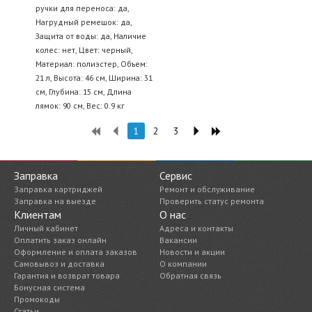
ручки для переноса: да,
Нагрудный ремешок: да,
Защита от воды: да, Наличие
колес: нет, Цвет: черный,
Материал: полиэстер, Объем:
21 л, Высота: 46 см, Ширина: 31
см, Глубина: 15 см, Длина
лямок: 90 см, Вес: 0.9 кг
1
2
3
Заправка
Сервис
Заправка картриджей
Ремонт и обслуживание
Заправка на выезде
Проверить статус ремонта
Клиентам
О нас
Личный кабинет
Адреса и контакты
Оплатить заказ онлайн
Вакансии
Оформление и оплата заказов
Новости и акции
Самовывоз и доставка
О компании
Гарантия и возврат товара
Обратная связь
Бонусная система
Промокоды
Статьи