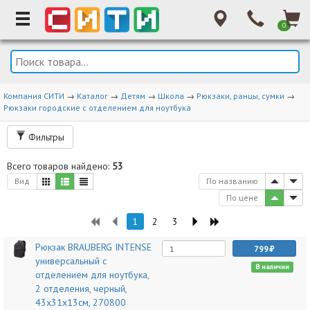
0
Компания СИТИ
→
Каталог
→
Детям
→
Школа
→
Рюкзаки, ранцы, сумки
→
Рюкзаки городские с отделением для ноутбука
Фильтры
Всего товаров найдено:
53
Вид
По названию
По цене
1
2
3
Рюкзак BRAUBERG INTENSE
799
универсальный с
В наличии
отделением для ноутбука,
2 отделения, черный,
43х31х13см, 270800