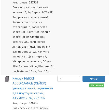
Код товара:
297316
Совместим с диагоналями
экрана: 13, 14, Серия: INTENSE,
Тип рюкзака: молодежный,
Количество основных
отделений: 1, Количество
карманов: 4 шт., Количество
карманов из эластичной
сетки: 0 шт., Количество
лямок: 2 шт., Наличие ручки
для переноса: да, Наличие
колес: нет, Цвет: черный,
Материал: полиэстер, Объем:
18 л, Высота: 43 см, Ширина: 31
см, Глубина: 13 см, Вес: 0.5 кг
Рюкзак HEIKKI
999
ACCORDANCE (ХЕЙКИ)
На складе
универсальный, отделение
для ноутбука, серый,
41х30x12 см, 273902
Код товара:
326906
Совместим с диагоналями