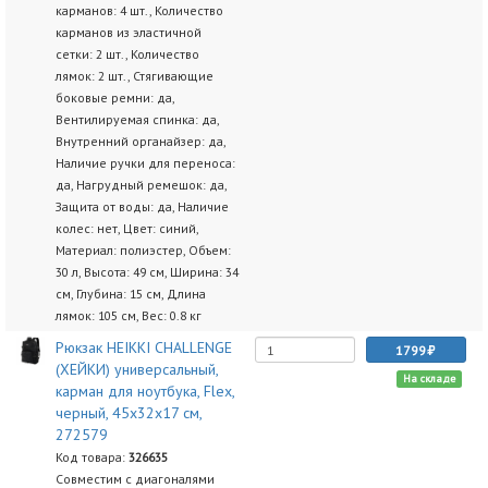
карманов: 4 шт., Количество
карманов из эластичной
сетки: 2 шт., Количество
лямок: 2 шт., Стягивающие
боковые ремни: да,
Вентилируемая спинка: да,
Внутренний органайзер: да,
Наличие ручки для переноса:
да, Нагрудный ремешок: да,
Защита от воды: да, Наличие
колес: нет, Цвет: синий,
Материал: полиэстер, Объем:
30 л, Высота: 49 см, Ширина: 34
см, Глубина: 15 см, Длина
лямок: 105 см, Вес: 0.8 кг
Рюкзак HEIKKI CHALLENGE
1799
(ХЕЙКИ) универсальный,
На складе
карман для ноутбука, Flex,
черный, 45х32х17 см,
272579
Код товара:
326635
Совместим с диагоналями