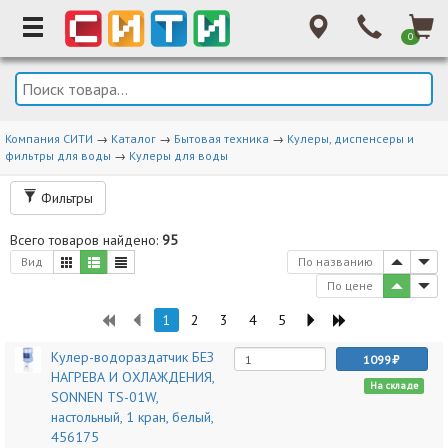
0
Компания СИТИ
→
Каталог
→
Бытовая техника
→
Кулеры, диспенсеры и
фильтры для воды
→
Кулеры для воды
Фильтры
Всего товаров найдено:
95
Вид
По названию
По цене
1
2
3
4
5
Кулер-водораздатчик БЕЗ
1099
НАГРЕВА И ОХЛАЖДЕНИЯ,
На складе
SONNEN TS-01W,
настольный, 1 кран, белый,
456175