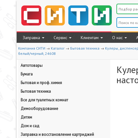
Заправка
Сервис
Клиентам
О нас
Компания СИТИ
→
Каталог
→
Бытовая техника
→
Кулеры, диспенсе
белый/черный, 24608
Автотовары
Куле
Бумага
насто
Бытовая и проф. химия
Бытовая техника
Все для туалетных комнат
Демооборудование
Детям
Дом и сад
Заправка и восстановление картриджей