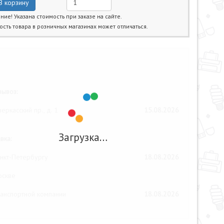
В корзину
ние! Указана стоимость при заказе на сайте.
ость товара в розничных магазинах может отличаться.
жайшие даты получения товара:
ывоз:
еркасский пр., д. 1
15.08.2026
Загрузка…
вка:
нкт-Петербургу
18.08.2026
оскве
анспортной компании
18.08.2026