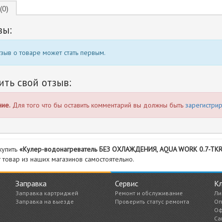
(0)
вы:
зыв о товаре может стать первым.
ить свой отзыв:
ие.
Для того что бы оставить комментарий вы должны быть
зарегистри
купить
«Кулер-водонагреватель БЕЗ ОХЛАЖДЕНИЯ, AQUA WORK 0.7-TKR, 
т товар из наших магазинов самостоятельно.
Заправка
Сервис
К
Заправка картриджей
Ремонт и обслуживание
Ли
Заправка на выезде
Проверить статус ремонта
Оп
Оф
Са