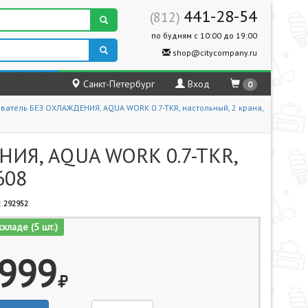
441-28-54
(812)
по будням с 10:00 до 19:00
shop@citycompany.ru
Санкт-Петербург
Вход
0
ватель БЕЗ ОХЛАЖДЕНИЯ, AQUA WORK 0.7-TKR, настольный, 2 крана,
НИЯ, AQUA WORK 0.7-TKR,
608
:
292952
складе (5 шт.)
999