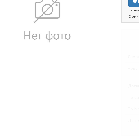
Внима
Стоим
Бли
Самов
Новоч
Доста
По Са
По М
До тр