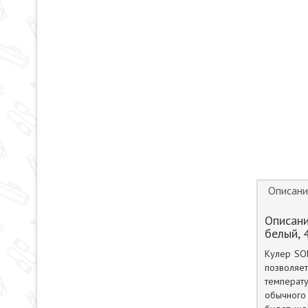
Описани
Описан
белый, 
Кулер SON
позволяет
температ
обычного 