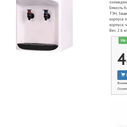
охлаждени
Емкость б
ТЭН, Защи
корпуса: 
корпуса: ч
Вес: 2.6 к
На 
4
Внима
Стоим
Бли
Самов