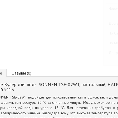
Новоч
Доста
По Са
По М
До тр
е
Отзывы (0)
ие Кулер для воды SONNEN TSE-02WT, настольный, Н
455413
NEN TSE-02WT подойдет для использования как в офисе, так и дома.
 достичь температуры 90 °С за считанные минуты. Модуль электронн
уры холодной воды на уровне 15 °С. Для нагревания требуется в 
электрического чайника. Благодаря тому, что высокая температура 