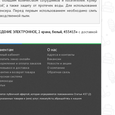
с большим количеством сотрудников и посетителей. Кулер
й", а также защиту от протечек воды. Для использования
пенсера. Перед первым использованием необходимо слить
зводственной пыли.
ЖДЕНИЕ ЭЛЕКТРОННОЕ, 2 крана, белый, 455413»
с доставкой
лиентам
О нас
чный кабинет
Адреса и контакты
латить заказ онлайн
Вакансии
ормление и оплата заказов
Новости и акции
мовывоз и доставка
О компании
рантия и возврат товара
Обратная связь
нусная система
омокоды
атьи
тся публичной офертой, которая определяется положениями Статьи 437 (2)
казанных товаров и (или) услуг, пожалуйста, обращайтесь к нашим