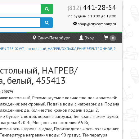
441-28-54
(812)
по будням с 10:00 до 19:00
shop@citycompany.ru
Санкт-Петербург
Вход
0
NEN TSE-02WT, настольный, НАГРЕВ/ОХЛАЖДЕНИЕ ЭЛЕКТРОННОЕ, 2
стольный, НАГРЕВ/
 белый, 455413
:
295579
овки: настольный, Рекомендуемое количество пользователей:
хлаждения: электронный, Подача воды с нагревом: да, Подача
лаждением: да, Количество кранов подачи воды: 2,
е бутыли с водой: верхняя загрузка, Тип крана: нажим рукой,
нагрева: 420 Вт, Мощность охлаждения: 65 Вт,
тельность нагрева: 4 л/час, Производительность охлаждения:
, Температура нагревания воды: 90 градус, Температура