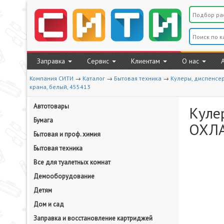
Заправка
Сервис
Клиентам
О нас
Компания СИТИ
→
Каталог
→
Бытовая техника
→
Кулеры, диспенсе
крана, белый, 455413
Автотовары
Куле
Бумага
ОХЛА
Бытовая и проф. химия
Бытовая техника
Все для туалетных комнат
Демооборудование
Детям
Дом и сад
Заправка и восстановление картриджей