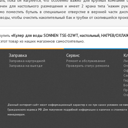
ать, пока он нагреется, что особенно важно для крупных компаний 
ачен для настольного размещения и имеет 2 крана типа "нажим руко
мо поместить бутыль в специальное отверстие в верхней части дис
 воды, чтобы очистить накопительный бак и трубки от скопившейся прои
купить
«Кулер для воды SONNEN TSE-02WT, настольный, НАГРЕВ/ОХЛА
 этот товар из наших магазинов самостоятельно.
Заправка
Сервис
К
Заправка картриджей
Ремонт и обслуживание
Ли
Заправка на выезде
Проверить статус ремонта
Оп
Оф
Са
Га
Бо
Пр
Ст
Данный интернет-сайт носит информационный характер и ни при каких условиях не являе
Гражданского кодекса РФ. Для получения подробной информации о наличии и стоимости у
менеджерам.