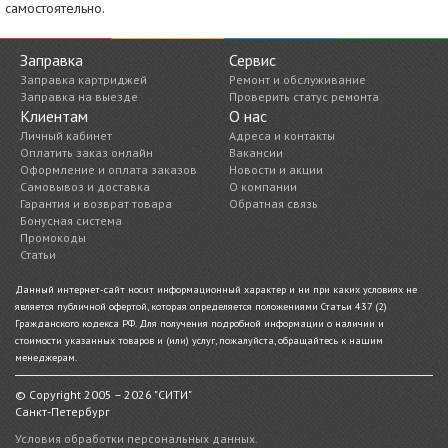
самостоятельно.
Заправка
Сервис
Заправка картриджей
Ремонт и обслуживание
Заправка на выезде
Проверить статус ремонта
Клиентам
О нас
Личный кабинет
Адреса и контакты
Оплатить заказ онлайн
Вакансии
Оформление и оплата заказов
Новости и акции
Самовывоз и доставка
О компании
Гарантия и возврат товара
Обратная связь
Бонусная система
Промокоды
Статьи
Данный интернет-сайт носит информационный характер и ни при каких условиях не
является публичной офертой, которая определяется положениями Статьи 437 (2)
Гражданского кодекса РФ. Для получения подробной информации о наличии и
стоимости указанных товаров и (или) услуг, пожалуйста, обращайтесь к нашим
менеджерам.
© Copyright 2005 – 2026 "СИТИ"
Санкт-Петербург
Условия обработки персональных данных.