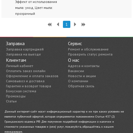
Эффект от использования
мыла: уход, Цвет мыла:
прозрачный
1
Заправка
Сервис
Заправка картриджей
Ремонт и обслуживание
Заправка на выезде
Проверить статус ремонта
Клиентам
О нас
Личный кабинет
Адреса и контакты
Оплатить заказ онлайн
Вакансии
Оформление и оплата заказов
Новости и акции
Самовывоз и доставка
О компании
Гарантия и возврат товара
Обратная связь
Бонусная система
Промокоды
Статьи
Данный интернет-сайт носит информационный характер и ни при каких условиях не
является публичной офертой, которая определяется положениями Статьи 437 (2)
Гражданского кодекса РФ. Для получения подробной информации о наличии и
стоимости указанных товаров и (или) услуг, пожалуйста, обращайтесь к нашим
менеджерам.