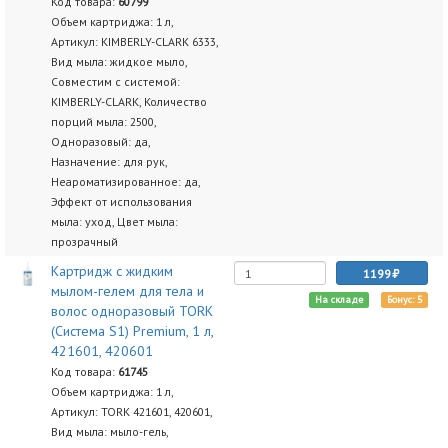
Код товара:
60799
Объем картриджа: 1 л,
Артикул: KIMBERLY-CLARK 6333,
Вид мыла: жидкое мыло,
Совместим с системой:
KIMBERLY-CLARK, Количество
порций мыла: 2500,
Одноразовый: да,
Назначение: для рук,
Неароматизированное: да,
Эффект от использования
мыла: уход, Цвет мыла:
прозрачный
Картридж с жидким
1199
мылом-гелем для тела и
На складе
Бонус: 5
волос одноразовый TORK
(Система S1) Premium, 1 л,
421601, 420601
Код товара:
61745
Объем картриджа: 1 л,
Артикул: TORK 421601, 420601,
Вид мыла: мыло-гель,