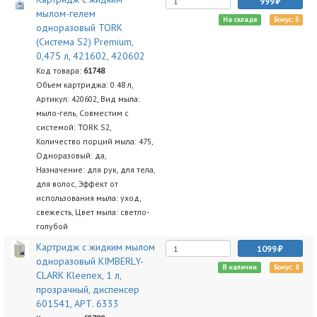
999
мылом-гелем
На складе
Бонус: 5
одноразовый TORK
(Система S2) Premium,
0,475 л, 421602, 420602
Код товара:
61748
Объем картриджа: 0.48 л,
Артикул: 420602, Вид мыла:
мыло-гель, Совместим с
системой: TORK S2,
Количество порций мыла: 475,
Одноразовый: да,
Назначение: для рук, для тела,
для волос, Эффект от
использования мыла: уход,
свежесть, Цвет мыла: светло-
голубой
Картридж с жидким мылом
1099
одноразовый KIMBERLY-
В наличии
Бонус: 8
CLARK Kleenex, 1 л,
прозрачный, диспенсер
601541, АРТ. 6333