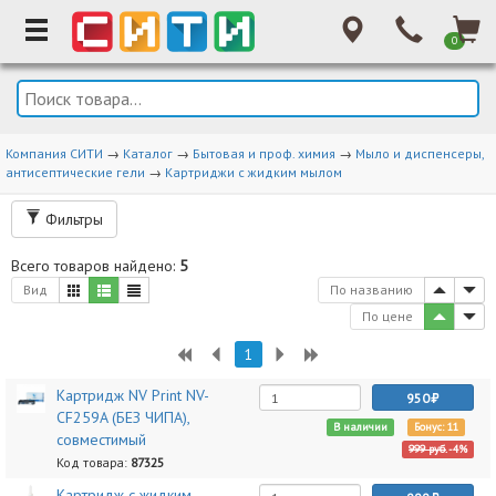
0
Компания СИТИ
→
Каталог
→
Бытовая и проф. химия
→
Мыло и диспенсеры,
антисептические гели
→
Картриджи с жидким мылом
Фильтры
Всего товаров найдено:
5
Вид
По названию
По цене
1
Картридж NV Print NV-
950
CF259A (БЕЗ ЧИПА),
В наличии
Бонус: 11
совместимый
999 руб.
-4%
Код товара:
87325
Картридж с жидким