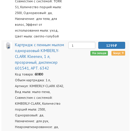
Совместим с системой: TORK
S1, Количество порций мыла:
2500, Одноразовый: да,
Назначение: для тела, для
волос, Эффект от
использования мыла: уход,
Цвет мыла: светло-голубой
Картридж с пенным мылом
1299
одноразовый KIMBERLY-
На складе
Бонус: 9
CLARK Kleenex, 1 л,
прозрачный, диспенсер
601541, АРТ. 6342
Код товара:
60800
Объем картриджа: 1 л,
Артикул: KIMBERLY-CLARK 6342,
Вид мыла: мыло-пена,
Совместим с системой:
KIMBERLY-CLARK, Количество
порций мыла: 2500,
Одноразовый: да,
Назначение: для рук,
Неароматизированное: да,