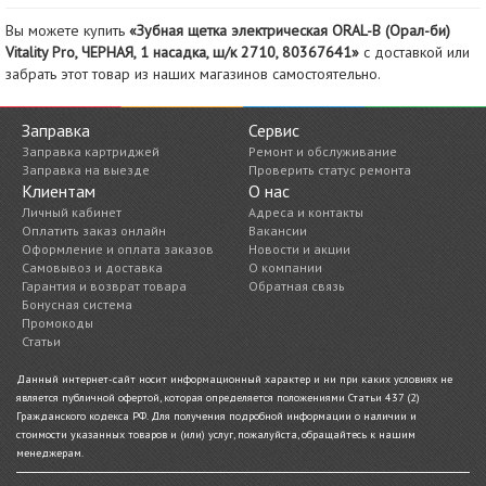
Вы можете купить
«Зубная щетка электрическая ORAL-B (Орал-би)
Vitality Pro, ЧЕРНАЯ, 1 насадка, ш/к 2710, 80367641»
с доставкой или
забрать этот товар из наших магазинов самостоятельно.
Заправка
Сервис
Заправка картриджей
Ремонт и обслуживание
Заправка на выезде
Проверить статус ремонта
Клиентам
О нас
Личный кабинет
Адреса и контакты
Оплатить заказ онлайн
Вакансии
Оформление и оплата заказов
Новости и акции
Самовывоз и доставка
О компании
Гарантия и возврат товара
Обратная связь
Бонусная система
Промокоды
Статьи
Данный интернет-сайт носит информационный характер и ни при каких условиях не
является публичной офертой, которая определяется положениями Статьи 437 (2)
Гражданского кодекса РФ. Для получения подробной информации о наличии и
стоимости указанных товаров и (или) услуг, пожалуйста, обращайтесь к нашим
менеджерам.