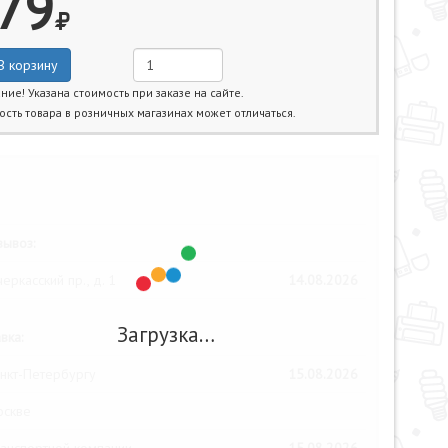
79
В корзину
ние! Указана стоимость при заказе на сайте.
ость товара в розничных магазинах может отличаться.
жайшие даты получения товара:
ывоз:
еркасский пр., д. 1
14.08.2026
Загрузка…
вка:
нкт-Петербургу
15.08.2026
оскве