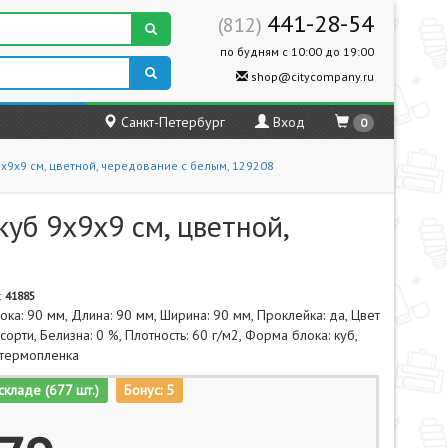
441-28-54
(812)
по будням с 10:00 до 19:00
shop@citycompany.ru
Санкт-Петербург
Вход
0
9х9х9 см, цветной, чередование с белым, 129208
уб 9х9х9 см, цветной,
:
41885
ока: 90 мм, Длина: 90 мм, Ширина: 90 мм, Проклейка: да, Цвет
сорти, Белизна: 0 %, Плотность: 60 г/м2, Форма блока: куб,
 термопленка
складе (677 шт.)
Бонус: 5