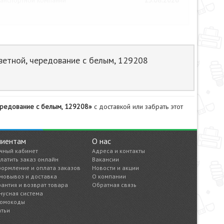
анспортной компании
15.08.2026
ветной, чередование с белым, 129208
чередование с белым, 129208»
с доставкой или забрать этот
лиентам
О нас
чный кабинет
Адреса и контакты
латить заказ онлайн
Вакансии
ормление и оплата заказов
Новости и акции
мовывоз и доставка
О компании
рантия и возврат товара
Обратная связь
нусная система
омокоды
атьи