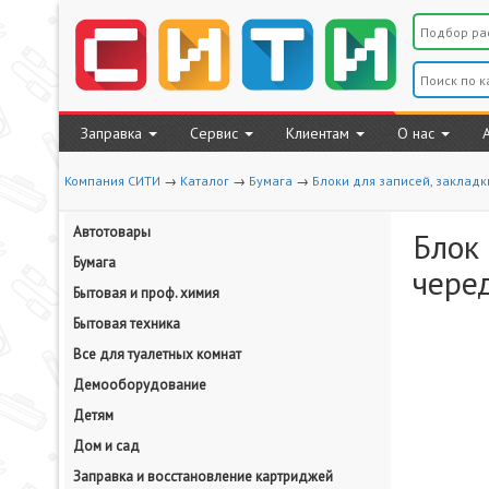
Заправка
Сервис
Клиентам
О нас
Компания СИТИ
→
Каталог
→
Бумага
→
Блоки для записей, закладк
Автотовары
Блок 
Бумага
чере
Бытовая и проф. химия
Бытовая техника
Все для туалетных комнат
Демооборудование
Детям
Дом и сад
Заправка и восстановление картриджей