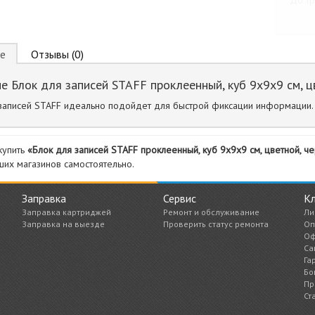
До тр
е
Отзывы (0)
е Блок для записей STAFF проклеенный, куб 9х9х9 см, ц
записей STAFF идеально подойдет для быстрой фиксации информации.
купить
«Блок для записей STAFF проклеенный, куб 9х9х9 см, цветной, 
ших магазинов самостоятельно.
Заправка
Сервис
К
Заправка картриджей
Ремонт и обслуживание
Ли
Заправка на выезде
Проверить статус ремонта
Оп
Оф
Са
Га
Бо
Пр
Ст