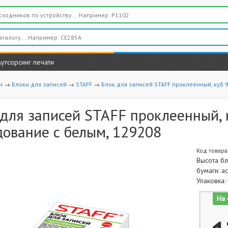
Аутсорсинг печати
и
→
Блоки для записей
→
STAFF
→
Блок для записей STAFF проклеенный, куб 
для записей STAFF проклеенный, к
дование с белым, 129208
Код товара
Высота бл
бумаги: ас
Упаковка:
На 