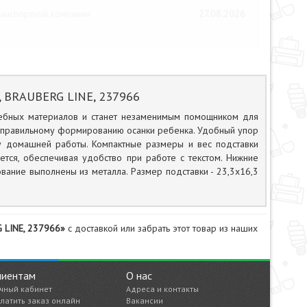
анспортной компании
27.08.2026
я, BRAUBERG LINE, 237966
чебных материалов и станет незаменимым помощником для
ет правильному формированию осанки ребенка. Удобный упор
ку домашней работы. Компактные размеры и вес подставки
уется, обеспечивая удобство при работе с текстом. Нижние
ание выполнены из металла. Размер подставки - 23,3х16,3
G LINE, 237966»
с доставкой или забрать этот товар из наших
лиентам
О нас
чный кабинет
Адреса и контакты
латить заказ онлайн
Вакансии