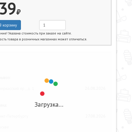
39
В корзину
ние! Указана стоимость при заказе на сайте.
ость товара в розничных магазинах может отличаться.
жайшие даты получения товара:
ывоз:
еркасский пр., д. 1
26.08.2026
Загрузка…
вка:
нкт-Петербургу
27.08.2026
оскве