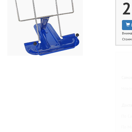
2
Внима
Стоим
Бли
Самов
Новоч
Доста
По Са
По М