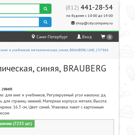
441-28-54
(812)
по будням с 10:00 до 19:00
shop@citycompany.ru
Санкт-Петербург
Вход
0
книг и учебников металлическая, синяя, BRAUBERG LINE, 237966
лическая, синяя, BRAUBERG
:
298493
е: для книг и учебников, Регулируемый угол наклона: да,
 для страниц: нижний, Материал корпуса: металл, Высота:
ирина: 16.3 см, Цвет: синий, Упаковка: пакет с картонным
весом
аличии (7235 шт.)