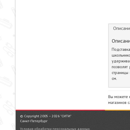
Описани
Описани
Подставк
школьнико
удержива
позволят 
страницы 
см.
Вы можете 
магазинов с
© Copyright 2005 – 2026 "СИТИ"
Санкт-Петербург
Условия обработки персональных данных.