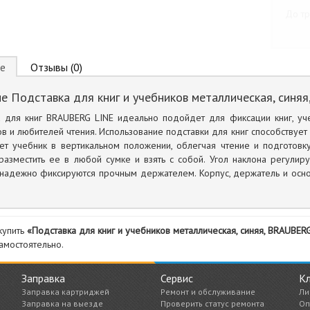
До тр
е
Отзывы (0)
е Подставка для книг и учебников металлическая, синя
а для книг BRAUBERG LINE идеально подойдет для фиксации книг, у
в и любителей чтения. Использование подставки для книг способству
ет учебник в вертикальном положении, облегчая чтение и подготов
разместить ее в любой сумке и взять с собой. Угол наклона регулир
надежно фиксируются прочным держателем. Корпус, держатель и основ
купить
«Подставка для книг и учебников металлическая, синяя, BRAUBER
амостоятельно.
Заправка
Сервис
К
Заправка картриджей
Ремонт и обслуживание
Ли
Заправка на выезде
Проверить статус ремонта
Оп