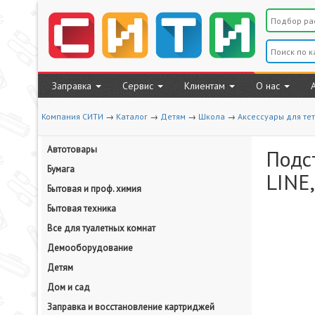
Заправка
Сервис
Клиентам
О нас
Компания СИТИ
→
Каталог
→
Детям
→
Школа
→
Аксессуары для тет
Автотовары
Подс
Бумага
LINE
Бытовая и проф. химия
Бытовая техника
Все для туалетных комнат
Демооборудование
Детям
Дом и сад
Заправка и восстановление картриджей