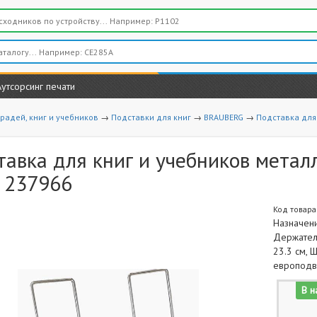
Аутсорсинг печати
радей, книг и учебников
→
Подставки для книг
→
BRAUBERG
→
Подставка для 
тавка для книг и учебников метал
, 237966
Код товара
Назначени
Держатель
23.3 см, Ш
европод
В н