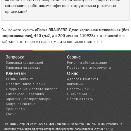
компаниями, работниками офисов и сотрудниками различных
организаций.
Вы можете купить
«Папка BRAUBERG Дело картонная мелованная (без
скоросшивателя), 440 г/м2, до 200 листов, 110928»
с доставкой или
забрать этот товар из наших магазинов самостоятельно.
Заправка
Сервис
Заправка картриджей
Ремонт и обслуживание
Заправка на выезде
Проверить статус ремонта
Клиентам
О нас
Личный кабинет
Адреса и контакты
Оплатить заказ онлайн
Вакансии
Оформление и оплата заказов
Новости и акции
Самовывоз и доставка
О компании
Гарантия и возврат товара
Обратная связь
Бонусная система
Промокоды
Статьи
Данный интернет-сайт носит информационный характер и ни при каких условиях не
является публичной офертой, которая определяется положениями Статьи 437 (2)