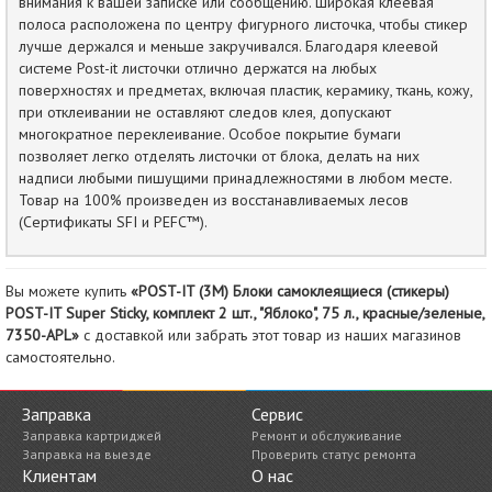
внимания к вашей записке или сообщению. Широкая клеевая
полоса расположена по центру фигурного листочка, чтобы стикер
лучше держался и меньше закручивался. Благодаря клеевой
системе Post-it листочки отлично держатся на любых
поверхностях и предметах, включая пластик, керамику, ткань, кожу,
при отклеивании не оставляют следов клея, допускают
многократное переклеивание. Особое покрытие бумаги
позволяет легко отделять листочки от блока, делать на них
надписи любыми пишущими принадлежностями в любом месте.
Товар на 100% произведен из восстанавливаемых лесов
(Сертификаты SFI и PEFC™).
Вы можете купить
«POST-IT (3M) Блоки самоклеящиеся (стикеры)
POST-IT Super Sticky, комплект 2 шт., "Яблоко", 75 л., красные/зеленые,
7350-APL»
с доставкой или забрать этот товар из наших магазинов
самостоятельно.
Заправка
Сервис
Заправка картриджей
Ремонт и обслуживание
Заправка на выезде
Проверить статус ремонта
Клиентам
О нас