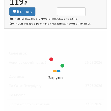
119
В корзину
Внимание! Указана стоимость при заказе на сайте.
Стоимость товара в розничных магазинах может отличаться.
Ближайшие даты получения товара:
Самовывоз:
Новочеркасский пр., д. 1
26.08.2026
Доставка:
Загрузка…
По Санкт-Петербургу
27.08.2026
По Москве
До транспортной компании
27.08.2026