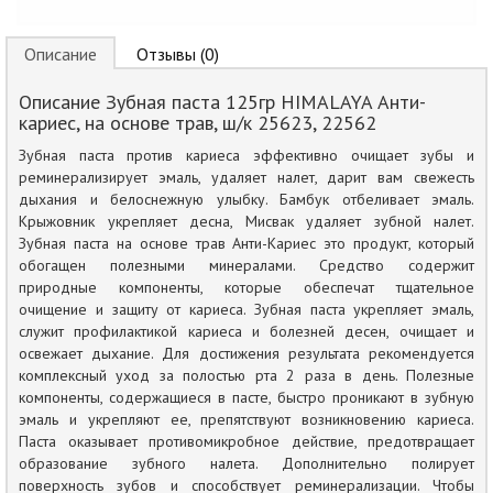
Описание
Отзывы (0)
Описание Зубная паста 125гр HIMALAYA Анти-
кариес, на основе трав, ш/к 25623, 22562
Зубная паста против кариеса эффективно очищает зубы и
реминерализирует эмаль, удаляет налет, дарит вам свежесть
дыхания и белоснежную улыбку. Бамбук отбеливает эмаль.
Крыжовник укрепляет десна, Мисвак удаляет зубной налет.
Зубная паста на основе трав Анти-Кариес это продукт, который
обогащен полезными минералами. Средство содержит
природные компоненты, которые обеспечат тщательное
очищение и защиту от кариеса. Зубная паста укрепляет эмаль,
служит профилактикой кариеса и болезней десен, очищает и
освежает дыхание. Для достижения результата рекомендуется
комплексный уход за полостью рта 2 раза в день. Полезные
компоненты, содержащиеся в пасте, быстро проникают в зубную
эмаль и укрепляют ее, препятствуют возникновению кариеса.
Паста оказывает противомикробное действие, предотвращает
образование зубного налета. Дополнительно полирует
поверхность зубов и способствует реминерализации. Чтобы