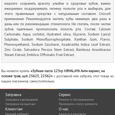
надолго сохранить красоту улыбки и здоровье зубов, важно
ежедневно поддерживать гигиену полости рта и выбирать для
этого правильные средства с натуральным составом. Способ
применения: Рекомендуется чистить зубы минимум два раза в
день или по рекомендации стоматолога. Не глотать, после чистки
зубов тщательно прополоскать полость рта. Состав: Calcium
Carbonate, Aqua, sorbitol, Hydrated silica, Glycerin, Sodium Lauryl
Sulphate, Sodium Monofluorophosphate, Xanthan Gum, Flavor,
Phenoxyethanol, Sodium Saccharin, Azadirachta Indica Leaf Extract,
Zinc Cirate, Salvadora Persica Stem Extract, Bambusa Arundinacea
Steam Extract, Emblica Officinalis Fruit Extract.
Вы можете купить
«Зубная паста 125гр HIMALAYA Анти-кариес, на
основе трав, ш/к 25623, 22562»
с доставкой или забрать этот товар из
наших магазинов самостоятельно.
Заправка
Сервис
Заправка картриджей
Ремонт и обслуживание
Заправка на выезде
Проверить статус ремонта
Клиентам
О нас
Личный кабинет
Адреса и контакты