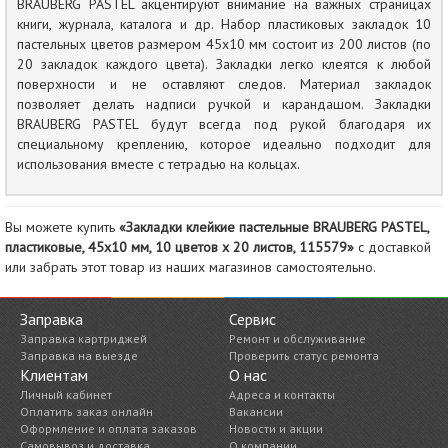
BRAUBERG PASTEL акцентируют внимание на важных страницах
книги, журнала, каталога и др. Набор пластиковых закладок 10
пастельных цветов размером 45х10 мм состоит из 200 листов (по
20 закладок каждого цвета). Закладки легко клеятся к любой
поверхности и не оставляют следов. Материал закладок
позволяет делать надписи ручкой и карандашом. Закладки
BRAUBERG PASTEL будут всегда под рукой благодаря их
специальному креплению, которое идеально подходит для
использования вместе с тетрадью на кольцах.
Вы можете купить
«Закладки клейкие пастельные BRAUBERG PASTEL,
пластиковые, 45х10 мм, 10 цветов х 20 листов, 115579»
с доставкой
или забрать этот товар из наших магазинов самостоятельно.
Заправка
Сервис
Заправка картриджей
Ремонт и обслуживание
Заправка на выезде
Проверить статус ремонта
Клиентам
О нас
Личный кабинет
Адреса и контакты
Оплатить заказ онлайн
Вакансии
Оформление и оплата заказов
Новости и акции
Самовывоз и доставка
О компании