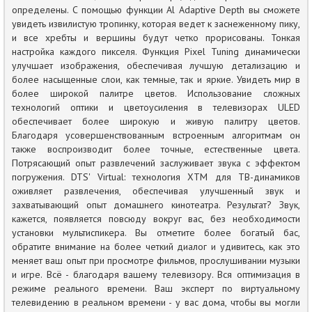
определены. С помощью функции Al Adaptive Depth вы сможете
увидеть извилистую тропинку, которая ведет к заснеженному пику,
и все хребты и вершины будут четко прорисованы. Тонкая
настройка каждого пикселя. Функция Pixel Tuning динамически
улучшает изображения, обеспечивая лучшую детализацию и
более насыщенные слои, как темные, так и яркие. Увидеть мир в
более широкой палитре цветов. Использование сложных
технологий оптики и цветоусиления в телевизорах ULED
обеспечивает более широкую и живую палитру цветов.
Благодаря усовершенствованным встроенным алгоритмам он
также воспроизводит более точные, естественные цвета.
Потрясающий опыт развлечений заслуживает звука с эффектом
погружения. DTS' Virtual: технология XTM для ТВ-динамиков
оживляет развлечения, обеспечивая улучшенный звук и
захватывающий опыт домашнего кинотеатра. Результат? Звук,
кажется, появляется повсюду вокруг вас, без необходимости
установки мультиспикера. Вы отметите более богатый бас,
обратите внимание на более четкий диалог и удивитесь, как это
меняет ваш опыт при просмотре фильмов, прослушивании музыки
и игре. Всё - благодаря вашему телевизору. Вся оптимизация в
режиме реального времени. Ваш эксперт по виртуальному
телевидению в реальном времени - у вас дома, чтобы вы могли