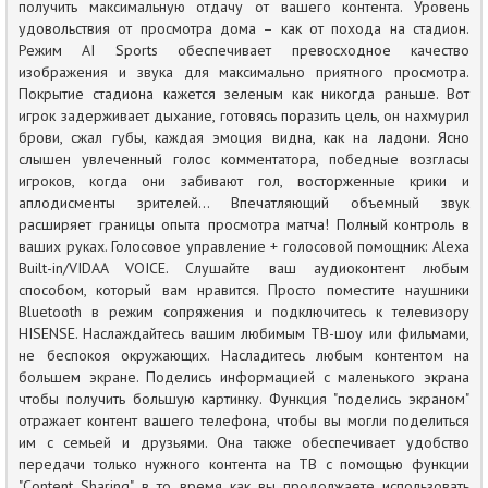
получить максимальную отдачу от вашего контента. Уровень
удовольствия от просмотра дома – как от похода на стадион.
Режим AI Sports обеспечивает превосходное качество
изображения и звука для максимально приятного просмотра.
Покрытие стадиона кажется зеленым как никогда раньше. Вот
игрок задерживает дыхание, готовясь поразить цель, он нахмурил
брови, сжал губы, каждая эмоция видна, как на ладони. Ясно
слышен увлеченный голос комментатора, победные возгласы
игроков, когда они забивают гол, восторженные крики и
аплодисменты зрителей… Впечатляющий объемный звук
расширяет границы опыта просмотра матча! Полный контроль в
ваших руках. Голосовое управление + голосовой помощник: Alexa
Built-in/VIDAA VOICE. Слушайте ваш аудиоконтент любым
способом, который вам нравится. Просто поместите наушники
Bluetooth в режим сопряжения и подключитесь к телевизору
HISENSE. Наслаждайтесь вашим любимым ТВ-шоу или фильмами,
не беспокоя окружающих. Насладитесь любым контентом на
большем экране. Поделись информацией с маленького экрана
чтобы получить большую картинку. Функция "поделись экраном"
отражает контент вашего телефона, чтобы вы могли поделиться
им с семьей и друзьями. Она также обеспечивает удобство
передачи только нужного контента на ТВ с помощью функции
"Content Sharing", в то время как вы продолжаете использовать