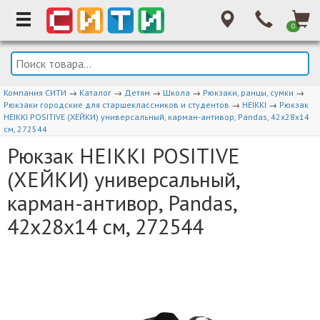
0
Компания СИТИ
→
Каталог
→
Детям
→
Школа
→
Рюкзаки, ранцы, сумки
→
Рюкзаки городские для старшеклассников и студентов
→
HEIKKI
→
Рюкзак
HEIKKI POSITIVE (ХЕЙКИ) универсальный, карман-антивор, Pandas, 42х28х14
см, 272544
Рюкзак HEIKKI POSITIVE
(ХЕЙКИ) универсальный,
карман-антивор, Pandas,
42х28х14 см, 272544