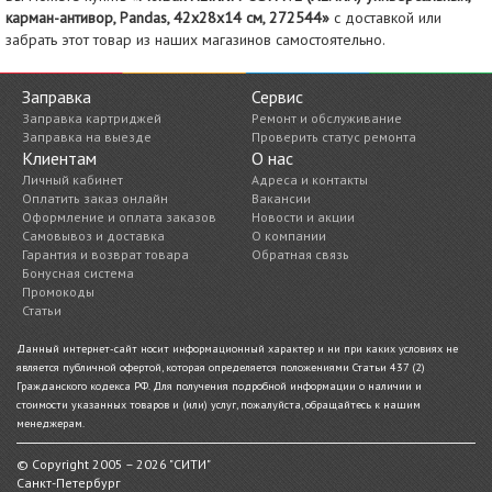
карман-антивор, Pandas, 42х28х14 см, 272544»
с доставкой или
забрать этот товар из наших магазинов самостоятельно.
Заправка
Сервис
Заправка картриджей
Ремонт и обслуживание
Заправка на выезде
Проверить статус ремонта
Клиентам
О нас
Личный кабинет
Адреса и контакты
Оплатить заказ онлайн
Вакансии
Оформление и оплата заказов
Новости и акции
Самовывоз и доставка
О компании
Гарантия и возврат товара
Обратная связь
Бонусная система
Промокоды
Статьи
Данный интернет-сайт носит информационный характер и ни при каких условиях не
является публичной офертой, которая определяется положениями Статьи 437 (2)
Гражданского кодекса РФ. Для получения подробной информации о наличии и
стоимости указанных товаров и (или) услуг, пожалуйста, обращайтесь к нашим
менеджерам.
© Copyright 2005 – 2026 "СИТИ"
Санкт-Петербург