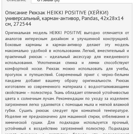
Описание Рюкзак HEIKKI POSITIVE (ХЕЙКИ)
универсальный, карман-антивор, Pandas, 42х28х14
см, 272544
Оригинальная модель HEIKKI POSITIVE выгодно отличается от
аналогов интересным дизайном и улучшенной конструкцией.
Боковые карманы и карман-антивор делают эту модель
максимально удобной в использовании. Легкий, вместительный и
практичный рюкзак – идеальный аксессуар для ежедневного
использования. Уплотненная спинка и лямки способствуют
комфортной носке. Рюкзак можно использовать для учебы,
прогулок и путешествий. Современный принт с черно-белыми
пандами добавит вашему образу оригинальности. Рюкзак
изготовлен из современного материала с водоотталкивающими
свойствами – полиэстера. Ткань обладает отличной устойчивостью
цвета к солнечным лучам. Рекомендации по уходу за изделием:
загрязнения легко удаляются с помощью мыла и мягкой влажной
губки. Сушить рюкзак следует при комнатной температуре.
Изделие не предназначено для машинной стирки, отбеливания и
химической сушки. Для подкладки используется прочный,
устойчивый к воздействию загрязнений полиэстер. Подкладка