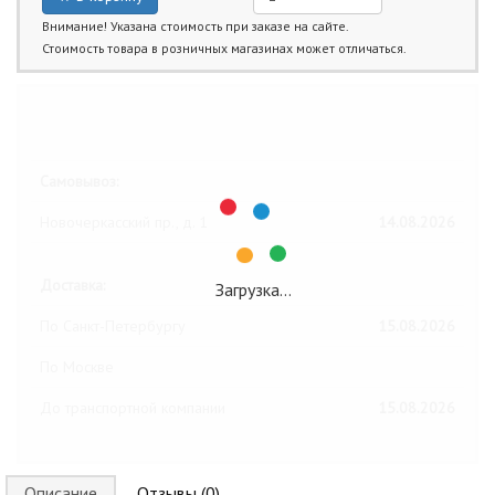
Внимание! Указана стоимость при заказе на сайте.
Стоимость товара в розничных магазинах может отличаться.
Ближайшие даты получения товара:
Самовывоз:
Новочеркасский пр., д. 1
14.08.2026
Доставка:
Загрузка…
По Санкт-Петербургу
15.08.2026
По Москве
До транспортной компании
15.08.2026
Описание
Отзывы (0)