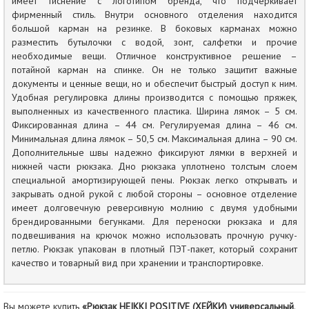
имеет тиснение с логотипом бренда, что подчеркивает
фирменный стиль. Внутри основного отделения находится
большой карман на резинке. В боковых карманах можно
разместить бутылочки с водой, зонт, салфетки и прочие
необходимые вещи. Отличное конструктивное решение –
потайной карман на спинке. Он не только защитит важные
документы и ценные вещи, но и обеспечит быстрый доступ к ним.
Удобная регулировка длины производится с помощью пряжек,
выполненных из качественного пластика. Ширина лямок – 5 см.
Фиксированная длина – 44 см. Регулируемая длина – 46 см.
Минимальная длина лямок – 50,5 см. Максимальная длина – 90 см.
Дополнительные швы надежно фиксируют лямки в верхней и
нижней части рюкзака. Дно рюкзака уплотнено толстым слоем
специальной амортизирующей пены. Рюкзак легко открывать и
закрывать одной рукой с любой стороны – основное отделение
имеет долговечную реверсивную молнию с двумя удобными
брендированными бегунками. Для переноски рюкзака и для
подвешивания на крючок можно использовать прочную ручку-
петлю. Рюкзак упакован в плотный ПЭТ-пакет, который сохранит
качество и товарный вид при хранении и транспортировке.
Вы можете купить
«Рюкзак HEIKKI POSITIVE (ХЕЙКИ) универсальный,