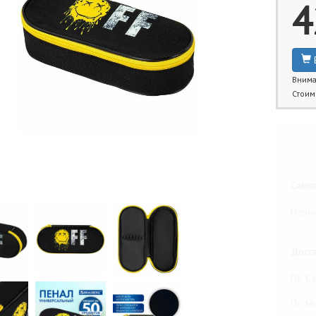
4
Внима
Стоим
Бли
Самов
Новоч
Доста
По Са
По М