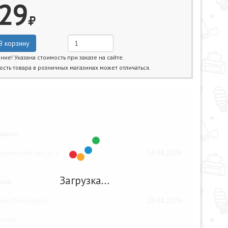
29
В корзину
ние! Указана стоимость при заказе на сайте.
ость товара в розничных магазинах может отличаться.
жайшие даты получения товара:
ывоз:
еркасский пр., д. 1
14.08.2026
Загрузка…
вка:
нкт-Петербургу
15.08.2026
оскве