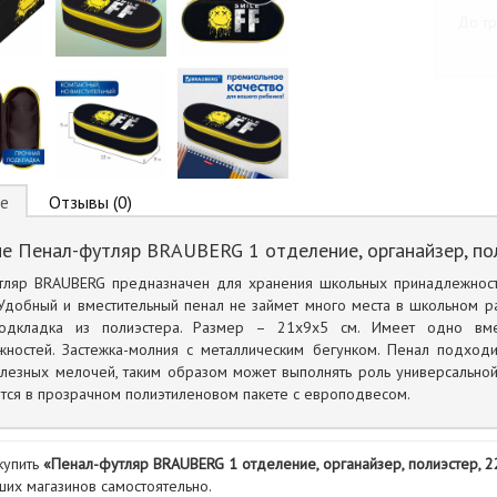
До тр
е
Отзывы (0)
е Пенал-футляр BRAUBERG 1 отделение, органайзер, пол
тляр BRAUBERG предназначен для хранения школьных принадлежност
Удобный и вместительный пенал не займет много места в школьном ра
одкладка из полиэстера. Размер – 21х9х5 см. Имеет одно вме
жностей. Застежка-молния с металлическим бегунком. Пенал подходи
лезных мелочей, таким образом может выполнять роль универсальной 
тся в прозрачном полиэтиленовом пакете с европодвесом.
купить
«Пенал-футляр BRAUBERG 1 отделение, органайзер, полиэстер, 2
ших магазинов самостоятельно.