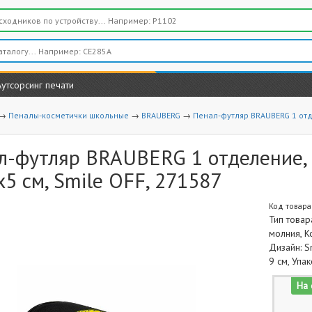
Аутсорсинг печати
→
Пеналы-косметички школьные
→
BRAUBERG
→
Пенал-футляр BRAUBERG 1 отде
л-футляр BRAUBERG 1 отделение, о
5 см, Smile OFF, 271587
Код товара
Тип товар
молния, К
Дизайн: S
9 см, Упа
На 