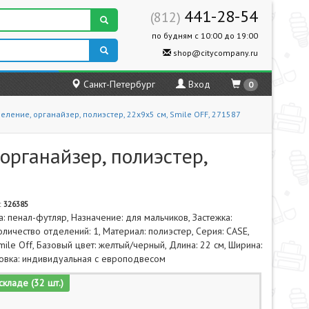
441-28-54
(812)
по будням с 10:00 до 19:00
shop@citycompany.ru
Санкт-Петербург
Вход
0
ление, органайзер, полиэстер, 22x9x5 см, Smile OFF, 271587
рганайзер, полиэстер,
:
326385
а: пенал-футляр, Назначение: для мальчиков, Застежка:
оличество отделений: 1, Материал: полиэстер, Серия: CASE,
mile Off, Базовый цвет: желтый/черный, Длина: 22 см, Ширина:
ковка: индивидуальная с европодвесом
складе (32 шт.)