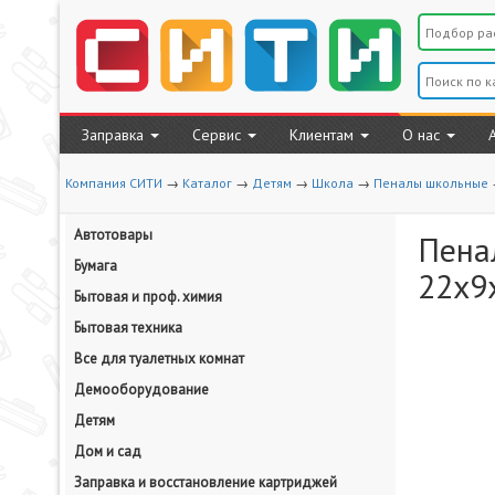
Заправка
Сервис
Клиентам
О нас
Компания СИТИ
→
Каталог
→
Детям
→
Школа
→
Пеналы школьные
Автотовары
Пена
Бумага
22x9x
Бытовая и проф. химия
Бытовая техника
Все для туалетных комнат
Демооборудование
Детям
Дом и сад
Заправка и восстановление картриджей