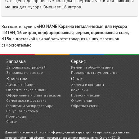
Оснащено декоративным кольцом в верхней части для фиксации
мешка для мусора. Вмещает 16 литров.
Вы можете купить
«NO NAME Корзина металлическая для мусора
ТИТАН, 16 литров, перфорированная, черная, оцинкованная сталь,
415»
с доставкой или забрать этот товар из наших магазинов
самостоятельно.
Заправка
Сервис
Заправка картриджей
Ремонт и обслуживание
Заправка на выезде
Проверить статус ремонта
Клиентам
О нас
Личный кабинет
Адреса и контакты
Оплатить заказ онлайн
Вакансии
Оформление и оплата заказов
Новости и акции
Самовывоз и доставка
О компании
Гарантия и возврат товара
Обратная связь
Бонусная система
Промокоды
Статьи
Данный интернет-сайт носит информационный характер и ни при каких условиях не
является публичной офертой, которая определяется положениями Статьи 437 (2)