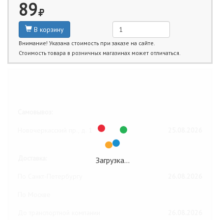
89
В корзину
Внимание! Указана стоимость при заказе на сайте.
Стоимость товара в розничных магазинах может отличаться.
Ближайшие даты получения товара:
Самовывоз:
Новочеркасский пр., д. 1
25.08.2026
Доставка:
Загрузка…
По Санкт-Петербургу
26.08.2026
По Москве
До транспортной компании
26.08.2026