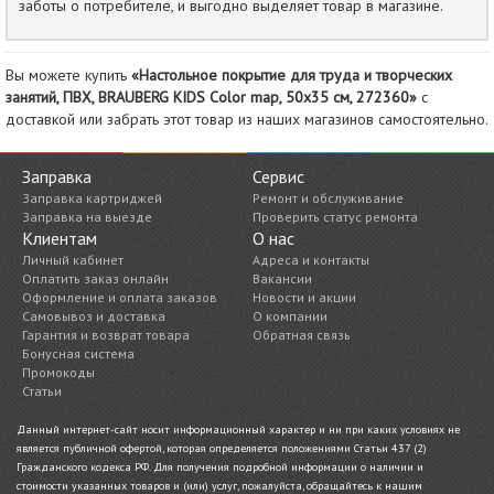
заботы о потребителе, и выгодно выделяет товар в магазине.
Вы можете купить
«Настольное покрытие для труда и творческих
занятий, ПВХ, BRAUBERG KIDS Color map, 50х35 см, 272360»
с
доставкой или забрать этот товар из наших магазинов самостоятельно.
Заправка
Сервис
Заправка картриджей
Ремонт и обслуживание
Заправка на выезде
Проверить статус ремонта
Клиентам
О нас
Личный кабинет
Адреса и контакты
Оплатить заказ онлайн
Вакансии
Оформление и оплата заказов
Новости и акции
Самовывоз и доставка
О компании
Гарантия и возврат товара
Обратная связь
Бонусная система
Промокоды
Статьи
Данный интернет-сайт носит информационный характер и ни при каких условиях не
является публичной офертой, которая определяется положениями Статьи 437 (2)
Гражданского кодекса РФ. Для получения подробной информации о наличии и
стоимости указанных товаров и (или) услуг, пожалуйста, обращайтесь к нашим