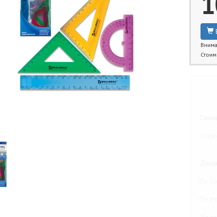
1
Внима
Стоим
Бли
Самов
Новоч
Доста
По Са
По М