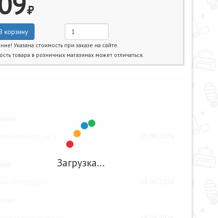
09
В корзину
ние! Указана стоимость при заказе на сайте.
ость товара в розничных магазинах может отличаться.
жайшие даты получения товара:
ывоз:
еркасский пр., д. 1
15.08.2026
Загрузка…
вка:
нкт-Петербургу
18.08.2026
оскве