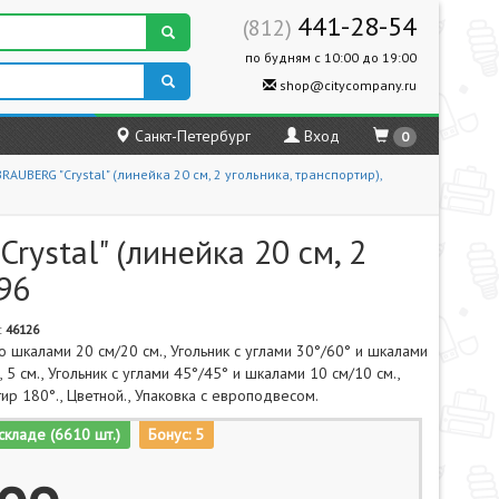
441-28-54
(812)
по будням с 10:00 до 19:00
shop@citycompany.ru
Санкт-Петербург
Вход
0
UBERG "Crystal" (линейка 20 см, 2 угольника, транспортир),
ystal" (линейка 20 см, 2
96
:
46126
о шкалами 20 см/20 см., Угольник с углами 30°/60° и шкалами
, 5 см., Угольник с углами 45°/45° и шкалами 10 см/10 см.,
ир 180°., Цветной., Упаковка с европодвесом.
складе (6610 шт.)
Бонус: 5