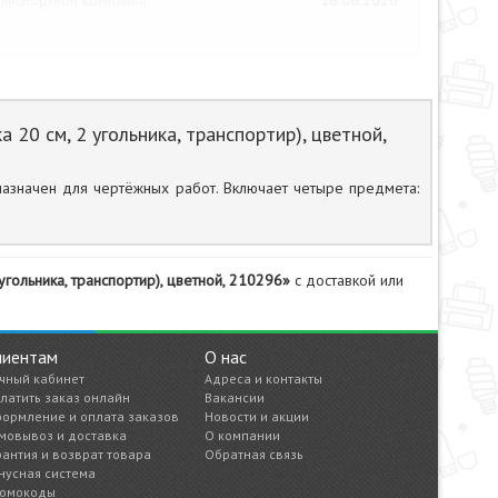
анспортной компании
18.08.2026
20 см, 2 угольника, транспортир), цветной,
дназначен для чертёжных работ. Включает четыре предмета:
угольника, транспортир), цветной, 210296»
с доставкой или
лиентам
О нас
чный кабинет
Адреса и контакты
латить заказ онлайн
Вакансии
ормление и оплата заказов
Новости и акции
мовывоз и доставка
О компании
рантия и возврат товара
Обратная связь
нусная система
омокоды