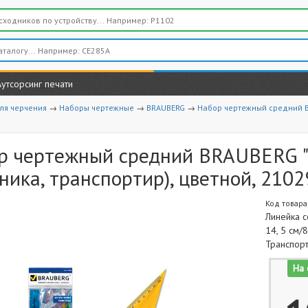
Аутсорсинг печати
ля черчения
→
Наборы чертежные
→
BRAUBERG
→
Набор чертежный средний BRA
р чертежный средний BRAUBERG "Cr
ника, транспортир), цветной, 2102
Код товара
Линейка с
14, 5 см/8
Транспорт
На 