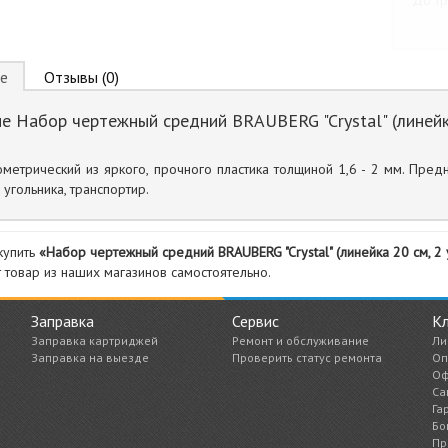
До тр
е
Отзывы (0)
е Набор чертежный средний BRAUBERG "Crystal" (линейка 
метрический из яркого, прочного пластика толщиной 1,6 - 2 мм. Пре
 угольника, транспортир.
купить
«Набор чертежный средний BRAUBERG "Crystal" (линейка 20 см, 2 
т товар из наших магазинов самостоятельно.
Заправка
Сервис
К
Заправка картриджей
Ремонт и обслуживание
Ли
Заправка на выезде
Проверить статус ремонта
Оп
Оф
Са
Га
Бо
Пр