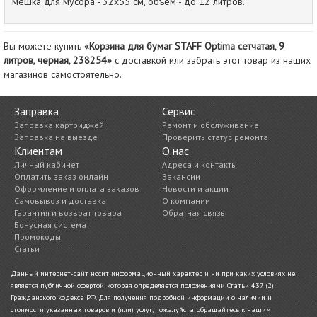
мешка для мусора - 32х55 см, объем - до 12 литров.
Вы можете купить
«Корзина для бумаг STAFF Optima сетчатая, 9
литров, черная, 238254»
с доставкой или забрать этот товар из наших
магазинов самостоятельно.
Заправка
Сервис
Заправка картриджей
Ремонт и обслуживание
Заправка на выезде
Проверить статус ремонта
Клиентам
О нас
Личный кабинет
Адреса и контакты
Оплатить заказ онлайн
Вакансии
Оформление и оплата заказов
Новости и акции
Самовывоз и доставка
О компании
Гарантия и возврат товара
Обратная связь
Бонусная система
Промокоды
Статьи
Данный интернет-сайт носит информационный характер и ни при каких условиях не
является публичной офертой, которая определяется положениями Статьи 437 (2)
Гражданского кодекса РФ. Для получения подробной информации о наличии и
стоимости указанных товаров и (или) услуг, пожалуйста, обращайтесь к нашим