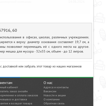
анспортной компании
14.08.2026
37916, 60
использования в офисах, школах, различных учреждениях.
ширяется к верху: диаметр основания составляет 19,7 см, а
орзины позволяют перемещать её с одного места на другое.
р мешка для мусора - 32х55 см, объем - до 12 литров.
с доставкой или забрать этот товар из наших магазинов
лиентам
О нас
чный кабинет
Адреса и контакты
латить заказ онлайн
Вакансии
ормление и оплата заказов
Новости и акции
мовывоз и доставка
О компании
рантия и возврат товара
Обратная связь