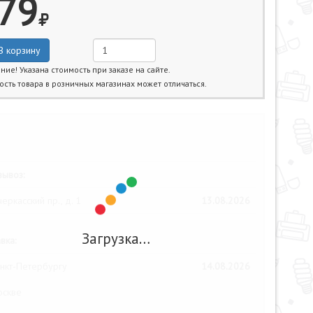
79
В корзину
ние! Указана стоимость при заказе на сайте.
ость товара в розничных магазинах может отличаться.
жайшие даты получения товара:
ывоз:
еркасский пр., д. 1
13.08.2026
Загрузка…
вка:
нкт-Петербургу
14.08.2026
оскве