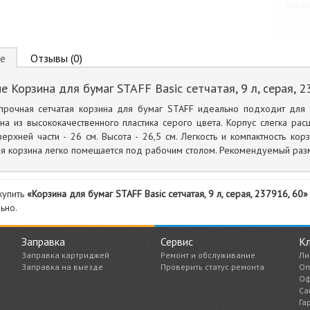
До тр
е
Отзывы (0)
е Корзина для бумаг STAFF Basic сетчатая, 9 л, серая, 2
 прочная сетчатая корзина для бумаг STAFF идеально подходит для 
на из высококачественного пластика серого цвета. Корпус слегка рас
ерхней части - 26 см. Высота - 26,5 см. Легкость и компактность к
 корзина легко помещается под рабочим столом. Рекомендуемый разме
купить
«Корзина для бумаг STAFF Basic сетчатая, 9 л, серая, 237916, 60»
ьно.
Заправка
Сервис
К
Заправка картриджей
Ремонт и обслуживание
Ли
Заправка на выезде
Проверить статус ремонта
Оп
Оф
Са
Га