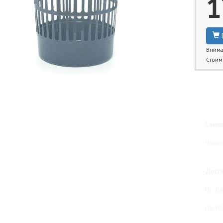
1
Внима
Стоим
Бли
Самов
Новоч
Доста
По Са
По М