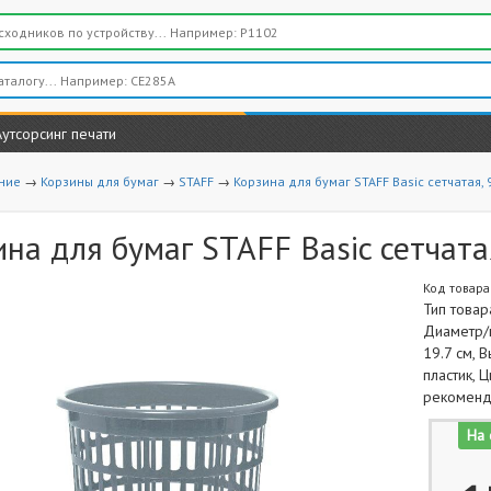
Аутсорсинг печати
ние
→
Корзины для бумаг
→
STAFF
→
Корзина для бумаг STAFF Basic сетчатая, 9
на для бумаг STAFF Basic сетчатая,
Код товара
Тип товар
Диаметр/ш
19.7 см, 
пластик, 
рекоменд
На 