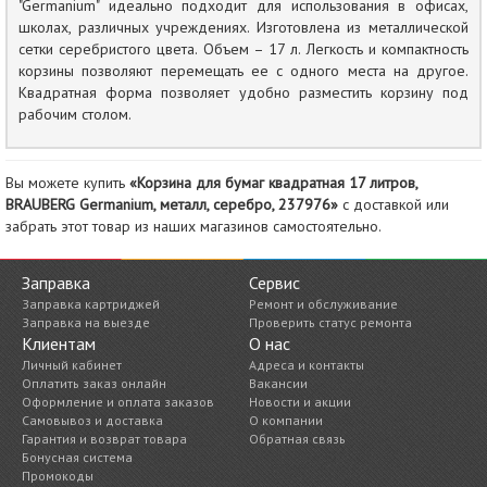
"Germanium" идеально подходит для использования в офисах,
школах, различных учреждениях. Изготовлена из металлической
сетки серебристого цвета. Объем – 17 л. Легкость и компактность
корзины позволяют перемещать ее с одного места на другое.
Квадратная форма позволяет удобно разместить корзину под
рабочим столом.
Вы можете купить
«Корзина для бумаг квадратная 17 литров,
BRAUBERG Germanium, металл, серебро, 237976»
с доставкой или
забрать этот товар из наших магазинов самостоятельно.
Заправка
Сервис
Заправка картриджей
Ремонт и обслуживание
Заправка на выезде
Проверить статус ремонта
Клиентам
О нас
Личный кабинет
Адреса и контакты
Оплатить заказ онлайн
Вакансии
Оформление и оплата заказов
Новости и акции
Самовывоз и доставка
О компании
Гарантия и возврат товара
Обратная связь
Бонусная система
Промокоды