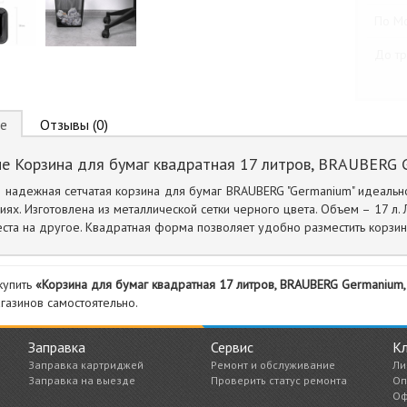
По М
До тр
е
Отзывы (0)
е Корзина для бумаг квадратная 17 литров, BRAUBERG G
 надежная сетчатая корзина для бумаг BRAUBERG "Germanium" идеальн
ях. Изготовлена из металлической сетки черного цвета. Объем – 17 л. 
ста на другое. Квадратная форма позволяет удобно разместить корзин
купить
«Корзина для бумаг квадратная 17 литров, BRAUBERG Germanium,
газинов самостоятельно.
Заправка
Сервис
К
Заправка картриджей
Ремонт и обслуживание
Ли
Заправка на выезде
Проверить статус ремонта
Оп
Оф