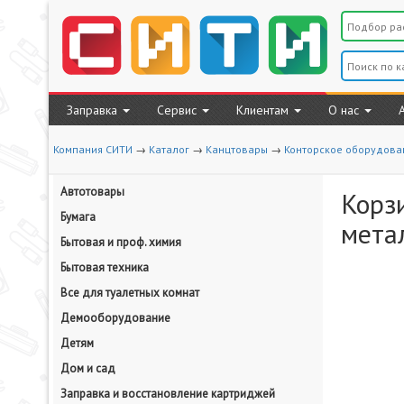
Заправка
Сервис
Клиентам
О нас
Компания СИТИ
→
Каталог
→
Канцтовары
→
Конторское оборудова
Автотовары
Корз
Бумага
метал
Бытовая и проф. химия
Бытовая техника
Все для туалетных комнат
Демооборудование
Детям
Дом и сад
Заправка и восстановление картриджей