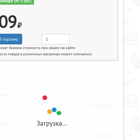
складе (475 шт.)
09
В корзину
ние! Указана стоимость при заказе на сайте.
ость товара в розничных магазинах может отличаться.
жайшие даты получения товара:
ывоз:
еркасский пр., д. 1
14.08.2026
Загрузка…
вка:
нкт-Петербургу
15.08.2026