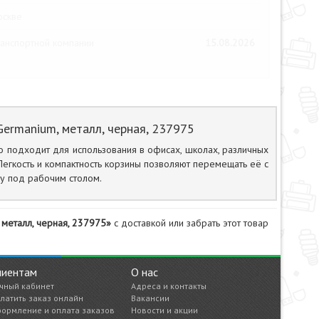
оскве
анспортной компании
15.08.2026
ermanium, металл, черная, 237975
о подходит для использования в офисах, школах, различных
Легкость и компактность корзины позволяют перемещать её с
у под рабочим столом.
 металл, черная, 237975»
с доставкой или забрать этот товар
лиентам
О нас
чный кабинет
Адреса и контакты
латить заказ онлайн
Вакансии
ормление и оплата заказов
Новости и акции