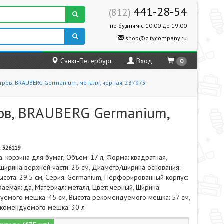
441-28-54
(812)
по будням с 10:00 до 19:00
shop@citycompany.ru
Санкт-Петербург
Вход
0
тров, BRAUBERG Germanium, металл, черная, 237975
ров, BRAUBERG Germanium,
:
326119
а: корзина для бумаг, Объем: 17 л, Форма: квадратная,
ирина верхней части: 26 см, Диаметр/ширина основания:
Высота: 29.5 см, Серия: Germanium, Перфорированный корпус:
раемая: да, Материал: металл, Цвет: черный, Ширина
уемого мешка: 45 см, Высота рекомендуемого мешка: 57 см,
комендуемого мешка: 30 л