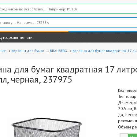
Аутсорсинг печати
ние
→
Корзины для бумаг
→
BRAUBERG
→
Корзина для бумаг квадратная 17 ли
ина для бумаг квадратная 17 лит
л, черная, 237975
Код товара
Тип товар
Диаметр/ш
20.5 см, 
да, Несго
рекоменд
Объем ре