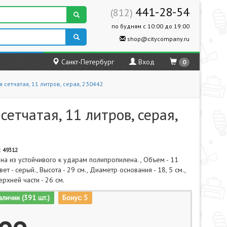
441-28-54
(812)
по будням с 10:00 до 19:00
shop@citycompany.ru
Санкт-Петербург
Вход
0
сетчатая, 11 литров, серая, 230442
тчатая, 11 литров, серая,
:
49312
на из устойчивого к ударам полипропилена. , Объем - 11
вет - серый., Высота - 29 см., Диаметр основания - 18, 5 см.,
рхней части - 26 см.
аличии (391 шт.)
Бонус: 5