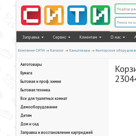
Заправка
Сервис
Клиентам
О нас
Компания СИТИ
→
Каталог
→
Канцтовары
→
Конторское оборудова
Автотовары
Корзи
Бумага
2304
Бытовая и проф. химия
Бытовая техника
Все для туалетных комнат
Демооборудование
Детям
Дом и сад
Заправка и восстановление картриджей