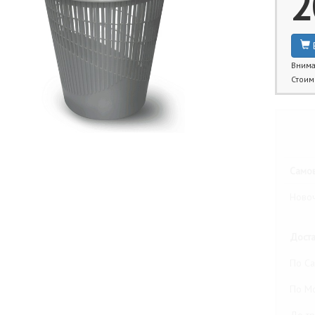
2
Внима
Стоим
Бли
Самов
Новоч
Доста
По Са
По М