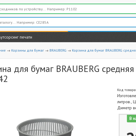
Аутсорсинг печати
ние
→
Корзины для бумаг
→
BRAUBERG
→
Корзина для бумаг BRAUBERG средняя 
на для бумаг BRAUBERG средняя се
42
Код товара
Изготовле
литров., Ц
Диметр ве
В н