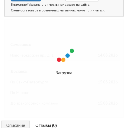
Внимание! Указана стоимость при заказе на сайте.
Стоимость товара в розничных магазинах может отличаться.
Ближайшие даты получения товара:
Самовывоз:
Новочеркасский пр., д. 1
14.08.2026
Доставка:
Загрузка…
По Санкт-Петербургу
15.08.2026
По Москве
До транспортной компании
15.08.2026
Описание
Отзывы (0)