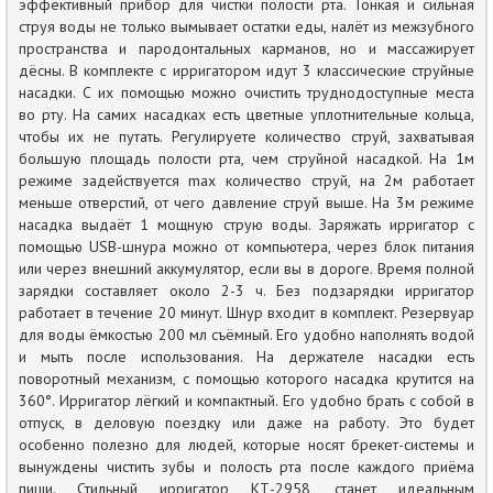
эффективный прибор для чистки полости рта. Тонкая и сильная
струя воды не только вымывает остатки еды, налёт из межзубного
пространства и пародонтальных карманов, но и массажирует
дёсны. В комплекте с ирригатором идут 3 классические струйные
насадки. С их помощью можно очистить труднодоступные места
во рту. На самих насадках есть цветные уплотнительные кольца,
чтобы их не путать. Регулируете количество струй, захватывая
большую площадь полости рта, чем струйной насадкой. На 1м
режиме задействуется max количество струй, на 2м работает
меньше отверстий, от чего давление струй выше. На 3м режиме
насадка выдаёт 1 мощную струю воды. Заряжать ирригатор с
помощью USB-шнура можно от компьютера, через блок питания
или через внешний аккумулятор, если вы в дороге. Время полной
зарядки составляет около 2-3 ч. Без подзарядки ирригатор
работает в течение 20 минут. Шнур входит в комплект. Резервуар
для воды ёмкостью 200 мл съёмный. Его удобно наполнять водой
и мыть после использования. На держателе насадки есть
поворотный механизм, с помощью которого насадка крутится на
360°. Ирригатор лёгкий и компактный. Его удобно брать с собой в
отпуск, в деловую поездку или даже на работу. Это будет
особенно полезно для людей, которые носят брекет-системы и
вынуждены чистить зубы и полость рта после каждого приёма
пищи. Стильный ирригатор КТ-2958, станет идеальным