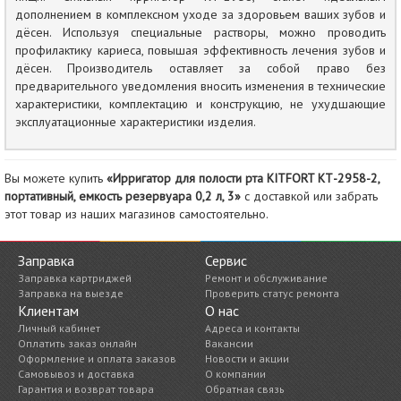
дополнением в комплексном уходе за здоровьем ваших зубов и
дёсен. Используя специальные растворы, можно проводить
профилактику кариеса, повышая эффективность лечения зубов и
дёсен. Производитель оставляет за собой право без
предварительного уведомления вносить изменения в технические
характеристики, комплектацию и конструкцию, не ухудшающие
эксплуатационные характеристики изделия.
Вы можете купить
«Ирригатор для полости рта KITFORT КТ-2958-2,
портативный, емкость резервуара 0,2 л, 3»
с доставкой или забрать
этот товар из наших магазинов самостоятельно.
Заправка
Сервис
Заправка картриджей
Ремонт и обслуживание
Заправка на выезде
Проверить статус ремонта
Клиентам
О нас
Личный кабинет
Адреса и контакты
Оплатить заказ онлайн
Вакансии
Оформление и оплата заказов
Новости и акции
Самовывоз и доставка
О компании
Гарантия и возврат товара
Обратная связь