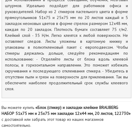
штурмов. Идеально подойдет для работников офиса и
руководителей. Набор из 2 стикеров пастельного цвета в форме
прямоугольников 51х75 и 25х75 мм по 20 листов каждый и 5
закладок неоновых цветов в форме стрелок размером 12х48 мм,
каждая по 20 закладок. Плотность бумаги составляет 75 г/м2.
Клейкий слой - 35 Н/м. Легко клеятся к любой поверхности. Не
оставляют следов. Листы уложены в картонную книжку и
упакованы в полиэтиленовый пакет с европодвесом. Чтобы
стикеры держались дольше, следуйте рекомендациям по
использованию: - Отделяйте листы от блока вдоль клеевой
полосы, в горизонтальном направлении. Это поможет избежать
скручивания и последующего отклеивания стикера. - Убедитесь в
отсутствии пыли и грязи на поверхности для приклеивания. Так вы
обеспечите наиболее продолжительный срок службы клеевого
слоя.
Вы можете купить
«Блок (стикер) и закладки клейкие BRAUBERG
НАБОР 51х75 мм и 25х75 мм закладки 12х44 мм, 20 листов, 122730»
с доставкой или забрать этот товар из наших магазинов
самостоятельно.