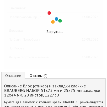
Самовывоз:
Новочеркасский пр., д. 1
14.08.2026
Доставка:
Загрузка…
По Санкт-Петербургу
15.08.2026
По Москве
До транспортной компании
15.08.2026
Описание
Отзывы (0)
Описание Блок (стикер) и закладки клейкие
BRAUBERG НАБОР 51х75 мм и 25х75 мм закладки
12х44 мм, 20 листов, 122730
Бумага для заметок с клейким краем BRAUBERG рекомендуется
для использования в процессе совещаний, обучения, мозговых