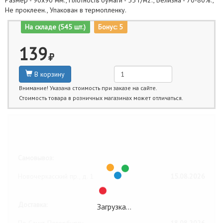
Размер - 90х90 мм., Плотность бумаги - 55 г/м2., Белизна - 70-80%.,
Не проклеен., Упакован в термопленку.
На складе (545 шт.)
Бонус: 5
139
В корзину
Внимание! Указана стоимость при заказе на сайте.
Стоимость товара в розничных магазинах может отличаться.
Ближайшие даты получения товара:
Самовывоз:
Новочеркасский пр., д. 1
15.08.2026
Доставка:
Загрузка…