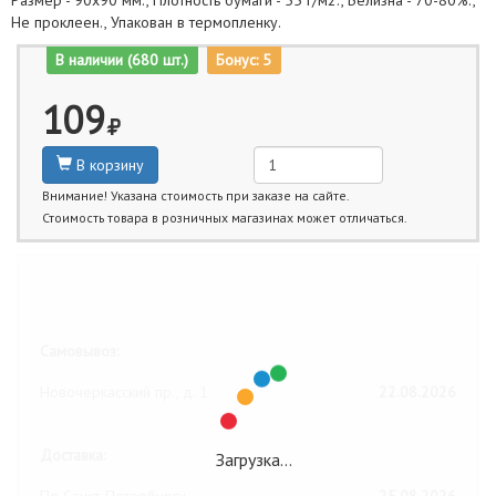
Размер - 90х90 мм., Плотность бумаги - 55 г/м2., Белизна - 70-80%.,
Не проклеен., Упакован в термопленку.
В наличии (680 шт.)
Бонус: 5
109
В корзину
Внимание! Указана стоимость при заказе на сайте.
Стоимость товара в розничных магазинах может отличаться.
Ближайшие даты получения товара:
Самовывоз:
Новочеркасский пр., д. 1
22.08.2026
Доставка:
Загрузка…