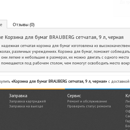
До тр
е
Отзывы (0)
е Корзина для бумаг BRAUBERG сетчатая, 9 л, черная
 надежная сетчатая корзина для бумаг изготовлена из высококачествен
колах, различных учреждениях. Корзина для бумаг, поможет соблюдать 
 они легкие и небольшие в размерах, их можно двигать с одного места 
 помещаются под рабочем столом, чем помогут освободить место вокр
купить
«Корзина для бумаг BRAUBERG сетчатая, 9 л, черная»
с доставкой 
Заправка
Сервис
К
Заправка картриджей
Ремонт и обслуживание
Ли
Заправка на выезде
Проверить статус ремонта
Оп
Оф
Са
Га
Бо