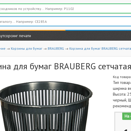
Аутсорсинг печати
ние
→
Корзины для бумаг
→
BRAUBERG
→
Корзина для бумаг BRAUBERG сетчатая
ина для бумаг BRAUBERG сетчатая,
Код товара
Тип товар
ширина ве
Высота: 2
черный, 
рекоменд
На 