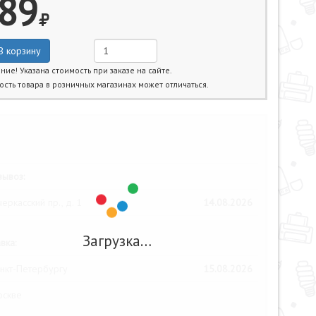
89
В корзину
ние! Указана стоимость при заказе на сайте.
ость товара в розничных магазинах может отличаться.
жайшие даты получения товара:
ывоз:
еркасский пр., д. 1
14.08.2026
Загрузка…
вка:
нкт-Петербургу
15.08.2026
оскве