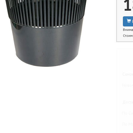
1
Внима
Стоим
Бли
Самов
Новоч
Доста
По Са
По М