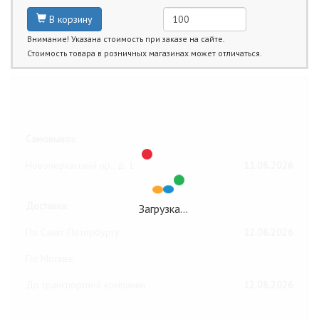
В корзину
Внимание! Указана стоимость при заказе на сайте.
Стоимость товара в розничных магазинах может отличаться.
Ближайшие даты получения товара:
Самовывоз:
Новочеркасский пр., д. 1
11.08.2026
Доставка:
Загрузка…
По Санкт-Петербургу
12.08.2026
По Москве
До транспортной компании
12.08.2026