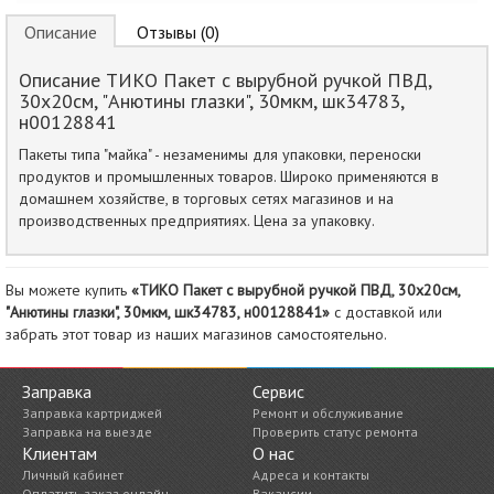
Описание
Отзывы (0)
Описание ТИКО Пакет с вырубной ручкой ПВД,
30х20см, "Анютины глазки", 30мкм, шк34783,
н00128841
Пакеты типа "майка" - незаменимы для упаковки, переноски
продуктов и промышленных товаров. Широко применяются в
домашнем хозяйстве, в торговых сетях магазинов и на
производственных предприятиях. Цена за упаковку.
Вы можете купить
«ТИКО Пакет с вырубной ручкой ПВД, 30х20см,
"Анютины глазки", 30мкм, шк34783, н00128841»
с доставкой или
забрать этот товар из наших магазинов самостоятельно.
Заправка
Сервис
Заправка картриджей
Ремонт и обслуживание
Заправка на выезде
Проверить статус ремонта
Клиентам
О нас
Личный кабинет
Адреса и контакты
Оплатить заказ онлайн
Вакансии