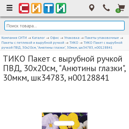
0
Компания СИТИ
→
Каталог
→
Офис
→
Упаковка
→
Пакеты упаковочные
→
Пакеты с петлевой и вырубной ручкой
→
ТИКО
→
ТИКО Пакет с вырубной
ручкой ПВД, 30х20см, "Анютины глазки", 30мкм, шк34783, н00128841
ТИКО Пакет с вырубной ручкой
ПВД, 30х20см, "Анютины глазки",
30мкм, шк34783, н00128841