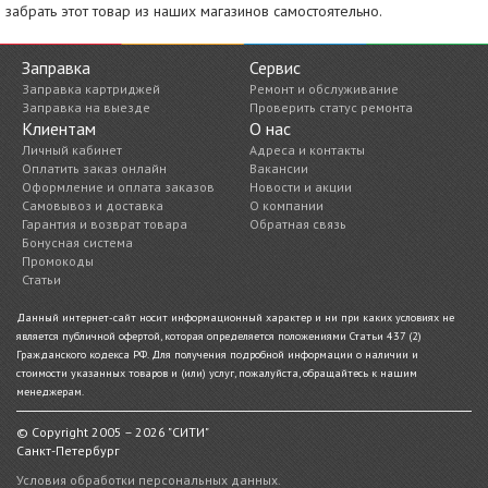
забрать этот товар из наших магазинов самостоятельно.
Заправка
Сервис
Заправка картриджей
Ремонт и обслуживание
Заправка на выезде
Проверить статус ремонта
Клиентам
О нас
Личный кабинет
Адреса и контакты
Оплатить заказ онлайн
Вакансии
Оформление и оплата заказов
Новости и акции
Самовывоз и доставка
О компании
Гарантия и возврат товара
Обратная связь
Бонусная система
Промокоды
Статьи
Данный интернет-сайт носит информационный характер и ни при каких условиях не
является публичной офертой, которая определяется положениями Статьи 437 (2)
Гражданского кодекса РФ. Для получения подробной информации о наличии и
стоимости указанных товаров и (или) услуг, пожалуйста, обращайтесь к нашим
менеджерам.
© Copyright 2005 – 2026 "СИТИ"
Санкт-Петербург
Условия обработки персональных данных.