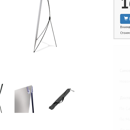
1
Внима
Стоим
Бли
Самов
Новоч
Доста
По Са
По М