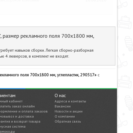
анспортной компании
26.08.2026
, размер рекламного поля 700х1800 мм,
ребует навыков сборки. Легкая сборно-разборная
ью 4 люверсов, в комплект не входят.
екламного поля 700х1800 мм, углепластик, 290517»
с
лиентам
О нас
чный кабинет
Адреса и контакты
латить заказ онлайн
Вакансии
ормление и оплата заказов
Новости и акции
мовывоз и доставка
О компании
рантия и возврат товара
Обратная связь
нусная система
омокоды