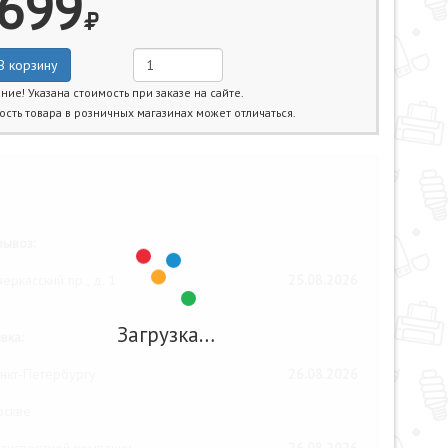
699
В корзину
ние! Указана стоимость при заказе на сайте.
ость товара в розничных магазинах может отличаться.
жайшие даты получения товара:
ывоз:
еркасский пр., д. 1
25.08.2026
Загрузка…
вка:
нкт-Петербургу
26.08.2026
оскве