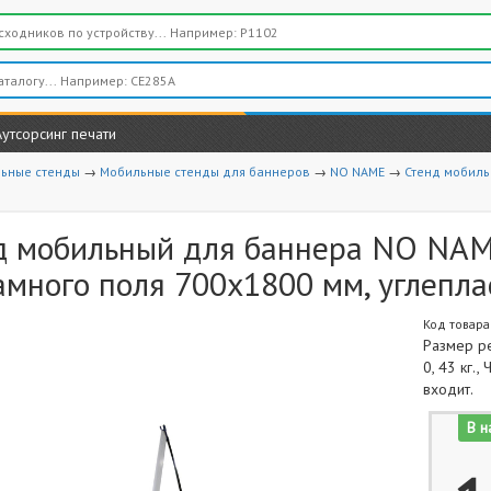
Аутсорсинг печати
льные стенды
→
Мобильные стенды для баннеров
→
NO NAME
→
Стенд мобиль
д мобильный для баннера NO NAME
амного поля 700х1800 мм, углепла
Код товара
Размер ре
0, 43 кг.
входит.
В н