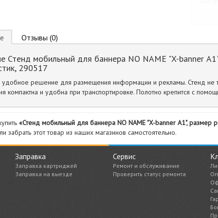
До тр
е
Отзывы (0)
е Стенд мобильный для баннера NO NAME "X-banner А1"
стик, 290517
 удобное решение для размещения информации и рекламы. Стенд не т
ия компактна и удобна при транспортировке. Полотно крепится с помощ
купить
«Стенд мобильный для баннера NO NAME "X-banner А1", размер р
ли забрать этот товар из наших магазинов самостоятельно.
Заправка
Сервис
К
Заправка картриджей
Ремонт и обслуживание
Ли
Заправка на выезде
Проверить статус ремонта
Оп
Оф
Са
Га
Бо
Пр