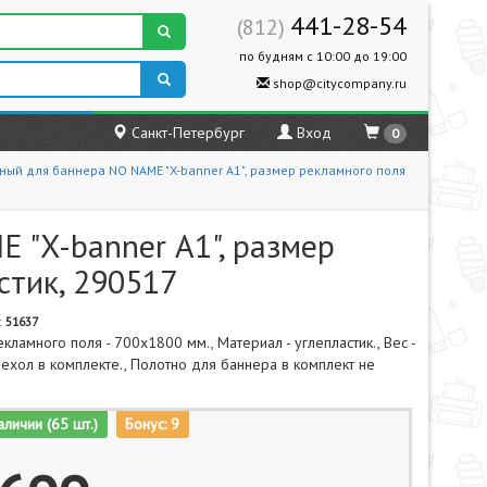
441-28-54
(812)
по будням с 10:00 до 19:00
shop@citycompany.ru
Санкт-Петербург
Вход
0
ный для баннера NO NAME "X-banner А1", размер рекламного поля
 "X-banner А1", размер
стик, 290517
:
51637
кламного поля - 700х1800 мм., Материал - углепластик., Вес -
, Чехол в комплекте., Полотно для баннера в комплект не
аличии (65 шт.)
Бонус: 9