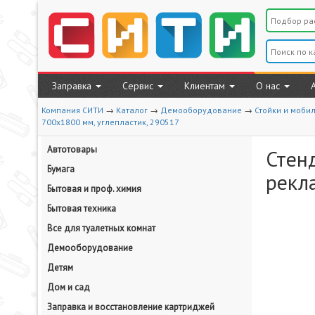
Заправка
Сервис
Клиентам
О нас
Компания СИТИ
→
Каталог
→
Демооборудование
→
Стойки и моби
700х1800 мм, углепластик, 290517
Автотовары
Стен
Бумага
рекл
Бытовая и проф. химия
Бытовая техника
Все для туалетных комнат
Демооборудование
Детям
Дом и сад
Заправка и восстановление картриджей