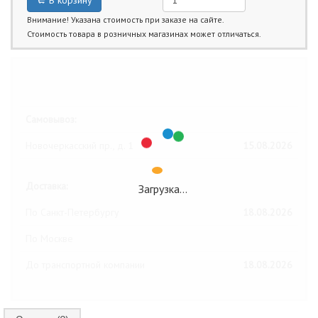
В корзину
Внимание! Указана стоимость при заказе на сайте.
Стоимость товара в розничных магазинах может отличаться.
Ближайшие даты получения товара:
Самовывоз:
Новочеркасский пр., д. 1
15.08.2026
Доставка:
Загрузка…
По Санкт-Петербургу
18.08.2026
По Москве
До транспортной компании
18.08.2026