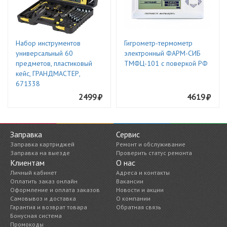
Набор инструментов
Гигрометр-термометр
универсальный 60
электронный ФАРМ-СИБ
предметов, пластиковый
ТМФЦ-101 с поверкой РФ
кейс, ГРАНДМАСТЕР,
671338
2499
4619
Заправка
Сервис
Заправка картриджей
Ремонт и обслуживание
Заправка на выезде
Проверить статус ремонта
Клиентам
О нас
Личный кабинет
Адреса и контакты
Оплатить заказ онлайн
Вакансии
Оформление и оплата заказов
Новости и акции
Самовывоз и доставка
О компании
Гарантия и возврат товара
Обратная связь
Бонусная система
Промокоды